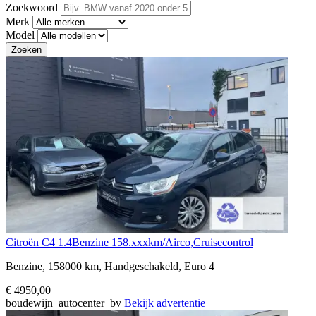
Zoekwoord
Merk
Model
Zoeken
Citroën C4 1.4Benzine 158.xxxkm/Airco,Cruisecontrol
Benzine, 158000 km, Handgeschakeld, Euro 4
€ 4950,00
boudewijn_autocenter_bv
Bekijk advertentie