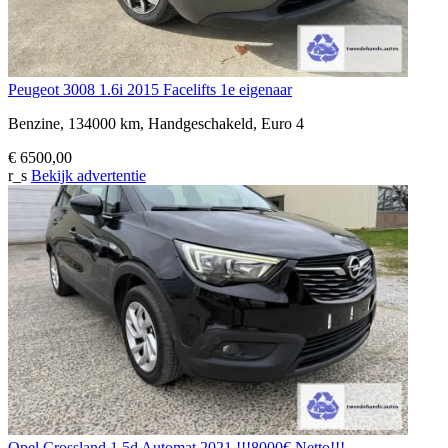
Peugeot 3008 1.6i 2015 Facelifts 1e eigenaar
Benzine, 134000 km, Handgeschakeld, Euro 4
€ 6500,00
r_s
Bekijk advertentie
Opel Crossland 1.5d Automat 2021 !!!8000€ Netto!!!