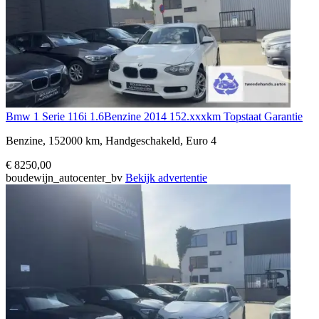
Bmw 1 Serie 116i 1.6Benzine 2014 152.xxxkm Topstaat Garantie
Benzine, 152000 km, Handgeschakeld, Euro 4
€ 8250,00
boudewijn_autocenter_bv
Bekijk advertentie