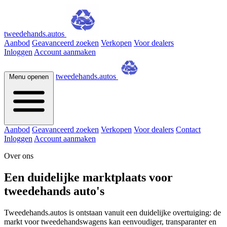
tweedehands.autos
Aanbod
Geavanceerd zoeken
Verkopen
Voor dealers
Inloggen
Account aanmaken
tweedehands.autos
Menu openen
Aanbod
Geavanceerd zoeken
Verkopen
Voor dealers
Contact
Inloggen
Account aanmaken
Over ons
Een duidelijke marktplaats voor
tweedehands auto's
Tweedehands.autos is ontstaan vanuit een duidelijke overtuiging: de
markt voor tweedehandswagens kan eenvoudiger, transparanter en