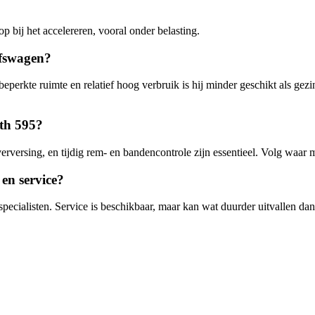
p bij het accelereren, vooral onder belasting.
jfswagen?
perkte ruimte en relatief hoog verbruik is hij minder geschikt als gezin
rth 595?
rversing, en tijdig rem- en bandencontrole zijn essentieel. Volg waar m
en service?
pecialisten. Service is beschikbaar, maar kan wat duurder uitvallen dan 