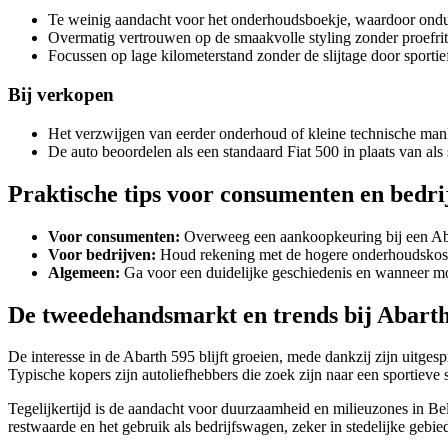
Te weinig aandacht voor het onderhoudsboekje, waardoor ondui
Overmatig vertrouwen op de smaakvolle styling zonder proefrit
Focussen op lage kilometerstand zonder de slijtage door sportie
Bij verkopen
Het verzwijgen van eerder onderhoud of kleine technische ma
De auto beoordelen als een standaard Fiat 500 in plaats van als
Praktische tips voor consumenten en bedri
Voor consumenten:
Overweeg een aankoopkeuring bij een Abart
Voor bedrijven:
Houd rekening met de hogere onderhoudskoste
Algemeen:
Ga voor een duidelijke geschiedenis en wanneer mo
De tweedehandsmarkt en trends bij Abart
De interesse in de Abarth 595 blijft groeien, mede dankzij zijn uitges
Typische kopers zijn autoliefhebbers die zoek zijn naar een sportieve 
Tegelijkertijd is de aandacht voor duurzaamheid en milieuzones in B
restwaarde en het gebruik als bedrijfswagen, zeker in stedelijke gebie