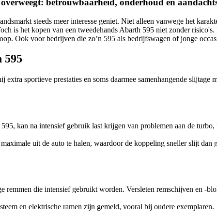
5 overweegt: betrouwbaarheid, onderhoud en aandacht
ndsmarkt steeds meer interesse geniet. Niet alleen vanwege het karakter
och is het kopen van een tweedehands Abarth 595 niet zonder risico's. 
p. Ook voor bedrijven die zo’n 595 als bedrijfswagen of jonge occasion
h 595
ij extra sportieve prestaties en soms daarmee samenhangende slijtage 
95, kan na intensief gebruik last krijgen van problemen aan de turbo,
 maximale uit de auto te halen, waardoor de koppeling sneller slijt dan
ige remmen die intensief gebruikt worden. Versleten remschijven en -
teem en elektrische ramen zijn gemeld, vooral bij oudere exemplaren.