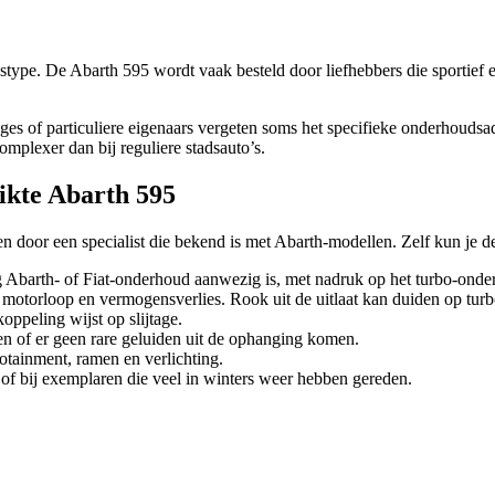
type. De Abarth 595 wordt vaak besteld door liefhebbers die sportief en i
ges of particuliere eigenaars vergeten soms het specifieke onderhouds
omplexer dan bij reguliere stadsauto’s.
ikte Abarth 595
uren door een specialist die bekend is met Abarth-modellen. Zelf kun je
g Abarth- of Fiat-onderhoud aanwezig is, met nadruk op het turbo-onde
e motorloop en vermogensverlies. Rook uit de uitlaat kan duiden op tur
oppeling wijst op slijtage.
n of er geen rare geluiden uit de ophanging komen.
nfotainment, ramen en verlichting.
 of bij exemplaren die veel in winters weer hebben gereden.