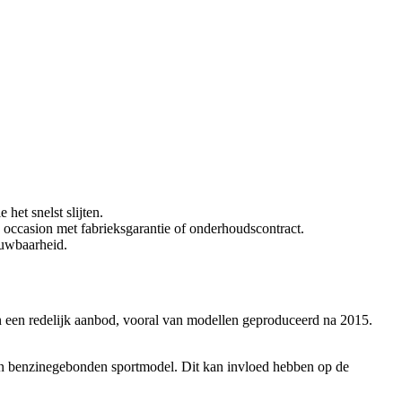
et snelst slijten.
ccasion met fabrieksgarantie of onderhoudscontract.
ouwbaarheid.
n en een redelijk aanbod, vooral van modellen geproduceerd na 2015.
zo’n benzinegebonden sportmodel. Dit kan invloed hebben op de