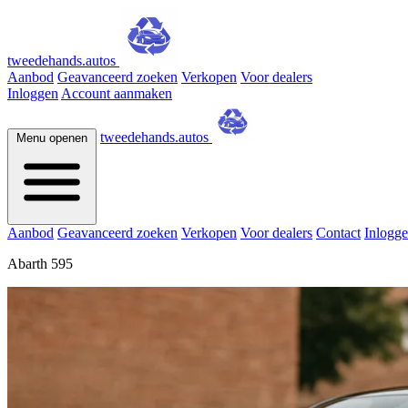
tweedehands.autos
Aanbod
Geavanceerd zoeken
Verkopen
Voor dealers
Inloggen
Account aanmaken
tweedehands.autos
Menu openen
Aanbod
Geavanceerd zoeken
Verkopen
Voor dealers
Contact
Inlogg
Abarth 595