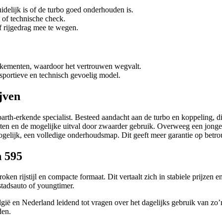
delijk is of de turbo goed onderhouden is.
 of technische check.
f rijgedrag mee te wegen.
nkementen, waardoor het vertrouwen wegvalt.
 sportieve en technisch gevoelig model.
jven
h-erkende specialist. Besteed aandacht aan de turbo en koppeling, die h
n en de mogelijke uitval door zwaarder gebruik. Overweeg een jonge o
gelijk, een volledige onderhoudsmap. Dit geeft meer garantie op betr
h 595
proken rijstijl en compacte formaat. Dit vertaalt zich in stabiele prijze
stadsauto of youngtimer.
elgië en Nederland leidend tot vragen over het dagelijks gebruik van 
den.