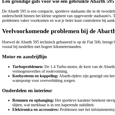
Een grondige gids voor wie een gebruikte Abarth 59
De Abarth 595 is een compacte, sportieve stadsauto die in de tweedeha
onderscheidt binnen het kleine segment van opgevoerde stadsauto's. T
problemen vaker voorkomen en wat je beter kunt controleren bij aankoo
Veelvoorkomende problemen bij de Abart
Hoewel de Abarth 595 technisch gebaseerd is op de Fiat 500, brengt h
vooral bij modellen met hogere kilometerstanden.
Motor en aandrijflijn
Turboproblemen:
De 1.4 Turbo-motor, de kern van de Abarth 5
vermogensverlies of rookvorming.
Koelsysteem en koppeling:
Abarth-rijders zijn geneigd om het
waterpomp voor oververhitting zorgen.
Onderdelen en interieur
Remmen en ophanging:
Het sportieve karakter betekent stev
slijten, wat merkbaar is in een haperende stabiliteit.
Elektronica en accessoires:
Problemen met het infotainmentsys