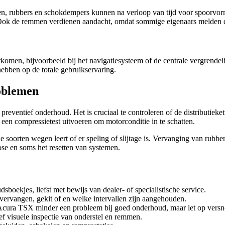
n, rubbers en schokdempers kunnen na verloop van tijd voor spoorvorm
Ook de remmen verdienen aandacht, omdat sommige eigenaars melden dat 
men, bijvoorbeeld bij het navigatiesysteem of de centrale vergrendelin
hebben op de totale gebruikservaring.
oblemen
eventief onderhoud. Het is cruciaal te controleren of de distributiekett
 een compressietest uitvoeren om motorconditie in te schatten.
soorten wegen leert of er speling of slijtage is. Vervanging van rubber
se en soms het resetten van systemen.
sboekjes, liefst met bewijs van dealer- of specialistische service.
s vervangen, gekit of en welke intervallen zijn aangehouden.
cura TSX minder een probleem bij goed onderhoud, maar let op versne
f visuele inspectie van onderstel en remmen.