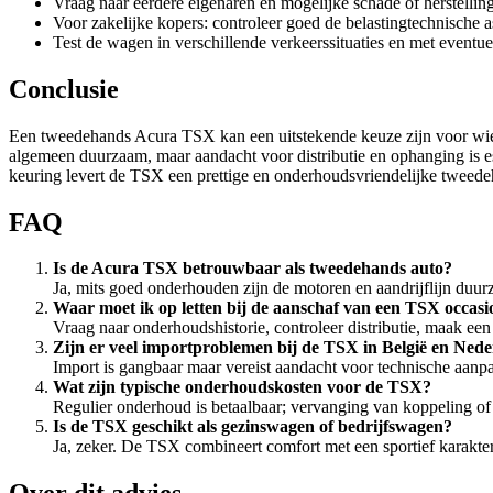
Vraag naar eerdere eigenaren en mogelijke schade of herstellin
Voor zakelijke kopers: controleer goed de belastingtechnische 
Test de wagen in verschillende verkeerssituaties en met eventue
Conclusie
Een tweedehands Acura TSX kan een uitstekende keuze zijn voor wie 
algemeen duurzaam, maar aandacht voor distributie en ophanging is es
keuring levert de TSX een prettige en onderhoudsvriendelijke tweede
FAQ
Is de Acura TSX betrouwbaar als tweedehands auto?
Ja, mits goed onderhouden zijn de motoren en aandrijflijn duur
Waar moet ik op letten bij de aanschaf van een TSX occasi
Vraag naar onderhoudshistorie, controleer distributie, maak een
Zijn er veel importproblemen bij de TSX in België en Ned
Import is gangbaar maar vereist aandacht voor technische aanpa
Wat zijn typische onderhoudskosten voor de TSX?
Regulier onderhoud is betaalbaar; vervanging van koppeling of r
Is de TSX geschikt als gezinswagen of bedrijfswagen?
Ja, zeker. De TSX combineert comfort met een sportief karakter 