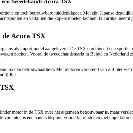
an een tweedehands Acura TSX
rtieve en toch betrouwbare middenklasser. Met zijn Japanse degelijkhei
achtspunten en valkuilen die kopers moeten kennen. Dit artikel neemt j
n de Acura TSX
ans als importmodel aangeleverd. De TSX combineert een sportief rijg
wagen zoeken. Vooral de tweedehandsmarkt in België en Nederland ziet 
n luxe en betrouwbaarheid. Met motoren variërend van 2.0-liter viercilin
drijflijn.
 TSX
cilinder motor in de TSX over het algemeen betrouwbaar is, maar versle
e varianten is een aandachtspunt, vooral bij modellen met hoge kilomete