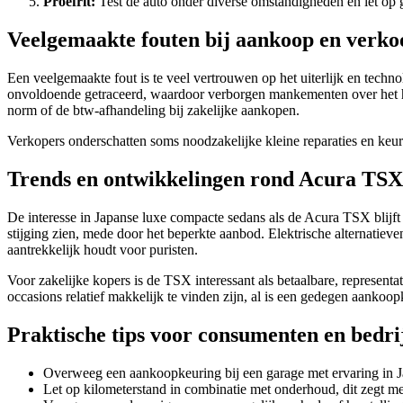
Proefrit:
Test de auto onder diverse omstandigheden en let op g
Veelgemaakte fouten bij aankoop en verko
Een veelgemaakte fout is te veel vertrouwen op het uiterlijk en tech
onvoldoende getraceerd, waardoor verborgen mankementen over het hoo
norm of de btw-afhandeling bij zakelijke aankopen.
Verkopers onderschatten soms noodzakelijke kleine reparaties en keur
Trends en ontwikkelingen rond Acura TS
De interesse in Japanse luxe compacte sedans als de Acura TSX blijft 
stijging zien, mede door het beperkte aanbod. Elektrische alternatiev
aantrekkelijk houdt voor puristen.
Voor zakelijke kopers is de TSX interessant als betaalbare, represen
occasions relatief makkelijk te vinden zijn, al is een gedegen aankoop
Praktische tips voor consumenten en bedri
Overweeg een aankoopkeuring bij een garage met ervaring in 
Let op kilometerstand in combinatie met onderhoud, dit zegt mee