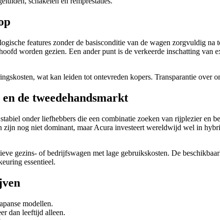
eluiden, schakelen en remprestaties.
op
nologische features zonder de basisconditie van de wagen zorgvuldig na
fd worden gezien. Een ander punt is de verkeerde inschatting van ext
ingskosten, wat kan leiden tot ontevreden kopers. Transparantie over 
X en de tweedehandsmarkt
stabiel onder liefhebbers die een combinatie zoeken van rijplezier en 
en zijn nog niet dominant, maar Acura investeert wereldwijd wel in hybr
tatieve gezins- of bedrijfswagen met lage gebruikskosten. De beschikbaa
keuring essentieel.
jven
Japanse modellen.
r dan leeftijd alleen.