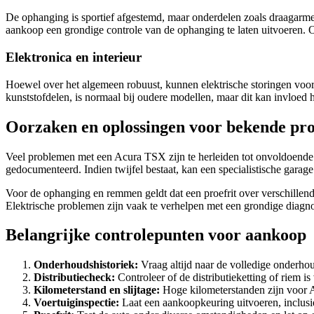
De ophanging is sportief afgestemd, maar onderdelen zoals draagarme
aankoop een grondige controle van de ophanging te laten uitvoeren. 
Elektronica en interieur
Hoewel over het algemeen robuust, kunnen elektrische storingen voorko
kunststofdelen, is normaal bij oudere modellen, maar dit kan invloed 
Oorzaken en oplossingen voor bekende pr
Veel problemen met een Acura TSX zijn te herleiden tot onvoldoende pr
gedocumenteerd. Indien twijfel bestaat, kan een specialistische garage
Voor de ophanging en remmen geldt dat een proefrit over verschillende 
Elektrische problemen zijn vaak te verhelpen met een grondige diagno
Belangrijke controlepunten voor aankoop
Onderhoudshistoriek:
Vraag altijd naar de volledige onderhoud
Distributiecheck:
Controleer of de distributieketting of riem i
Kilometerstand en slijtage:
Hoge kilometerstanden zijn voor A
Voertuiginspectie:
Laat een aankoopkeuring uitvoeren, inclusie