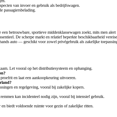
gen.
aspecten van invoer en gebruik als bedrijfswagen.
le passagiersbelading.
een betrouwbare, sportieve middenklassewagen zoekt, mits men alert i
sentieel. De scherpe markt en relatief beperkte beschikbaarheid verei
hands auto — geschikt voor zowel privégebruik als zakelijke toepassin
zaam. Let vooral op het distributiesysteem en ophanging.
on?
 proefrit en laat een aankoopkeuring uitvoeren.
erland?
ssingen en regelgeving, vooral bij zakelijke kopers.
emmen kan incidenteel nodig zijn, vooral bij intensief gebruik.
en biedt voldoende ruimte voor gezin of zakelijke ritten.