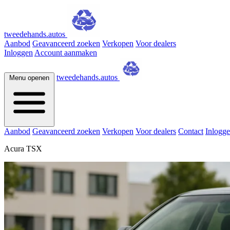
tweedehands.autos
Aanbod
Geavanceerd zoeken
Verkopen
Voor dealers
Inloggen
Account aanmaken
tweedehands.autos
Menu openen
Aanbod
Geavanceerd zoeken
Verkopen
Voor dealers
Contact
Inlogg
Acura TSX