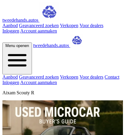
tweedehands.autos
Aanbod
Geavanceerd zoeken
Verkopen
Voor dealers
Inloggen
Account aanmaken
tweedehands.autos
Menu openen
Aanbod
Geavanceerd zoeken
Verkopen
Voor dealers
Contact
Inloggen
Account aanmaken
Aixam Scouty R