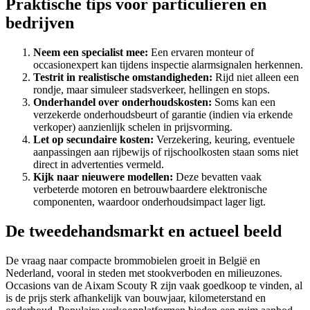
Praktische tips voor particulieren en
bedrijven
Neem een specialist mee:
Een ervaren monteur of
occasionexpert kan tijdens inspectie alarmsignalen herkennen.
Testrit in realistische omstandigheden:
Rijd niet alleen een
rondje, maar simuleer stadsverkeer, hellingen en stops.
Onderhandel over onderhoudskosten:
Soms kan een
verzekerde onderhoudsbeurt of garantie (indien via erkende
verkoper) aanzienlijk schelen in prijsvorming.
Let op secundaire kosten:
Verzekering, keuring, eventuele
aanpassingen aan rijbewijs of rijschoolkosten staan soms niet
direct in advertenties vermeld.
Kijk naar nieuwere modellen:
Deze bevatten vaak
verbeterde motoren en betrouwbaardere elektronische
componenten, waardoor onderhoudsimpact lager ligt.
De tweedehandsmarkt en actueel beeld
De vraag naar compacte brommobielen groeit in België en
Nederland, vooral in steden met stookverboden en milieuzones.
Occasions van de Aixam Scouty R zijn vaak goedkoop te vinden, al
is de prijs sterk afhankelijk van bouwjaar, kilometerstand en