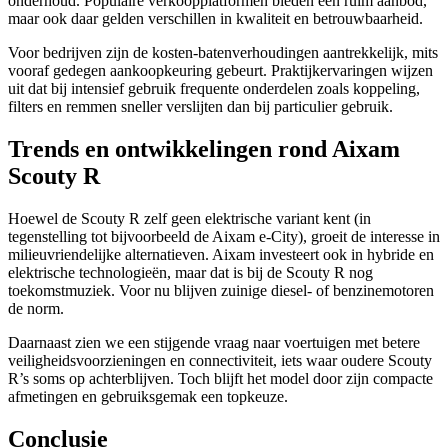
onderhoud. Populaire verkoopplatformen bieden een ruim aanbod,
maar ook daar gelden verschillen in kwaliteit en betrouwbaarheid.
Voor bedrijven zijn de kosten-batenverhoudingen aantrekkelijk, mits
vooraf gedegen aankoopkeuring gebeurt. Praktijkervaringen wijzen
uit dat bij intensief gebruik frequente onderdelen zoals koppeling,
filters en remmen sneller verslijten dan bij particulier gebruik.
Trends en ontwikkelingen rond Aixam
Scouty R
Hoewel de Scouty R zelf geen elektrische variant kent (in
tegenstelling tot bijvoorbeeld de Aixam e-City), groeit de interesse in
milieuvriendelijke alternatieven. Aixam investeert ook in hybride en
elektrische technologieën, maar dat is bij de Scouty R nog
toekomstmuziek. Voor nu blijven zuinige diesel- of benzinemotoren
de norm.
Daarnaast zien we een stijgende vraag naar voertuigen met betere
veiligheidsvoorzieningen en connectiviteit, iets waar oudere Scouty
R’s soms op achterblijven. Toch blijft het model door zijn compacte
afmetingen en gebruiksgemak een topkeuze.
Conclusie