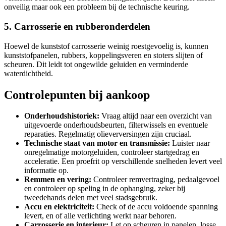
onveilig maar ook een probleem bij de technische keuring.
5. Carrosserie en rubberonderdelen
Hoewel de kunststof carrosserie weinig roestgevoelig is, kunnen
kunststofpanelen, rubbers, koppelingsveren en stoters slijten of
scheuren. Dit leidt tot ongewilde geluiden en verminderde
waterdichtheid.
Controlepunten bij aankoop
Onderhoudshistoriek:
Vraag altijd naar een overzicht van
uitgevoerde onderhoudsbeurten, filterwissels en eventuele
reparaties. Regelmatig olieverversingen zijn cruciaal.
Technische staat van motor en transmissie:
Luister naar
onregelmatige motorgeluiden, controleer startgedrag en
acceleratie. Een proefrit op verschillende snelheden levert veel
informatie op.
Remmen en vering:
Controleer remvertraging, pedaalgevoel
en controleer op speling in de ophanging, zeker bij
tweedehands delen met veel stadsgebruik.
Accu en elektriciteit:
Check of de accu voldoende spanning
levert, en of alle verlichting werkt naar behoren.
Carrosserie en interieur:
Let op scheuren in panelen, losse