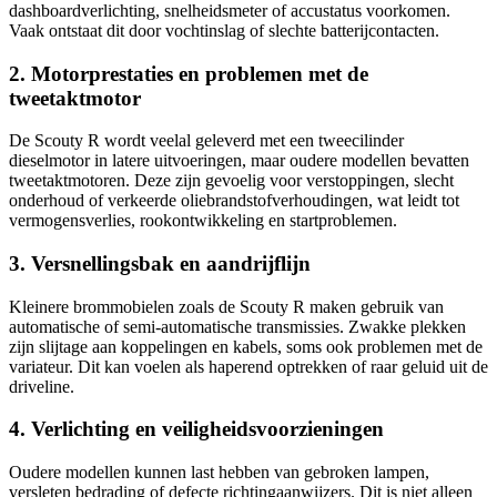
dashboardverlichting, snelheidsmeter of accustatus voorkomen.
Vaak ontstaat dit door vochtinslag of slechte batterijcontacten.
2. Motorprestaties en problemen met de
tweetaktmotor
De Scouty R wordt veelal geleverd met een tweecilinder
dieselmotor in latere uitvoeringen, maar oudere modellen bevatten
tweetaktmotoren. Deze zijn gevoelig voor verstoppingen, slecht
onderhoud of verkeerde oliebrandstofverhoudingen, wat leidt tot
vermogensverlies, rookontwikkeling en startproblemen.
3. Versnellingsbak en aandrijflijn
Kleinere brommobielen zoals de Scouty R maken gebruik van
automatische of semi-automatische transmissies. Zwakke plekken
zijn slijtage aan koppelingen en kabels, soms ook problemen met de
variateur. Dit kan voelen als haperend optrekken of raar geluid uit de
driveline.
4. Verlichting en veiligheidsvoorzieningen
Oudere modellen kunnen last hebben van gebroken lampen,
versleten bedrading of defecte richtingaanwijzers. Dit is niet alleen