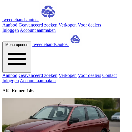
tweedehands.autos
Aanbod
Geavanceerd zoeken
Verkopen
Voor dealers
Inloggen
Account aanmaken
tweedehands.autos
Menu openen
Aanbod
Geavanceerd zoeken
Verkopen
Voor dealers
Contact
Inloggen
Account aanmaken
Alfa Romeo 146