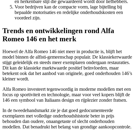
en herkenbare stijl die gewaardeerd wordt door liefhebbers.
Voor bedrijven kan de compacte vorm, lage bijtelling bij
bepaalde motorisaties en redelijke onderhoudskosten een
voordeel zijn.
Trends en ontwikkelingen rond Alfa
Romeo 146 en het merk
Hoewel de Alfa Romeo 146 niet meer in productie is, blijft het
model binnen de alfisti-gemeenschap populair. De klassiekerwaarde
stijgt geleidelijk en steeds meer exemplaren ondergaan restauraties.
Dit kan de klassieke marktwaarde positief beïnvloeden, maar
betekent ook dat het aanbod van originele, goed onderhouden 146’s
kleiner wordt.
Alfa Romeo investeert tegenwoordig in moderne modellen met een
focus op sportiviteit en technologie, maar voor veel kopers blijft de
146 een symbool van Italiaans design en rijplezier zonder fratsen.
In de tweedehandsmarkt zie je dat goed gedocumenteerde
exemplaren met volledige onderhoudshistorie beter in prijs
behouden dan oudere, onaangetaste of slecht onderhouden
modellen. Dat benadrukt het belang van grondige aankoopcontrole.