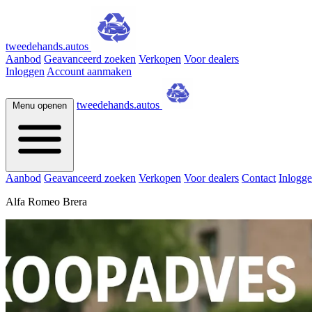
tweedehands.autos
Aanbod
Geavanceerd zoeken
Verkopen
Voor dealers
Inloggen
Account aanmaken
tweedehands.autos
Menu openen
Aanbod
Geavanceerd zoeken
Verkopen
Voor dealers
Contact
Inlogg
Alfa Romeo Brera