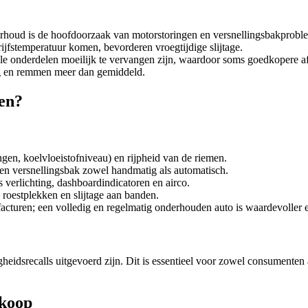
houd is de hoofdoorzaak van motorstoringen en versnellingsbakprobl
ijfstemperatuur komen, bevorderen vroegtijdige slijtage.
le onderdelen moeilijk te vervangen zijn, waardoor soms goedkopere 
ng en remmen meer dan gemiddeld.
en?
ngen, koelvloeistofniveau) en rijpheid van de riemen.
 en versnellingsbak zowel handmatig als automatisch.
 verlichting, dashboardindicatoren en airco.
 roestplekken en slijtage aan banden.
acturen; een volledig en regelmatig onderhouden auto is waardevoller 
igheidsrecalls uitgevoerd zijn. Dit is essentieel voor zowel consumenten
rkoop