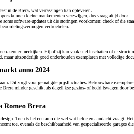
test in de Brera, wat verrassingen kan opleveren.
pers kunnen kleine mankementen verzwijgen, dus vraag altijd door.
soms software-updates uit die storingen voorkomen; check of die staan
beoordelingsvermogen vertroebelen.
meo-kenner meekijken. Hij of zij kan vaak snel inschatten of er struct
rd, maar uitzonderlijk goed onderhouden exemplaren met volledige docu
markt anno 2024
aam. Dit zorgt voor gematigde prijsfluctuaties. Betrouwbare exemplar
 de Brera minder geschikt als dagelijkse gezins- of bedrijfswagen door
lfa Romeo Brera
design. Toch is het een auto die wel wat liefde en aandacht vraagt. He
eemt toe, evenals de beschikbaarheid van gespecialiseerde garages die