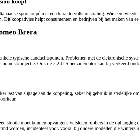
sion koopt
aliaanse sportcoupé met een karaktervolle uitstraling. Wie een tweedeha
men. Dit koopadvies helpt consumenten en bedrijven bij het maken van 
Romeo Brera
et enkele typische aandachtspunten. Problemen met de elektronische sys
randstofinjectie. Ook de 2.2 JTS benzinemotor kan bij verkeerd onderh
r last van slijtage aan de koppeling, zeker bij gebruik in stedelijke 
voorkeur.
 een stootje moet kunnen opvangen. Versleten rubbers in de ophanging 
rmd worden, incidenteel voor, vooral bij oudere modellen die winters 