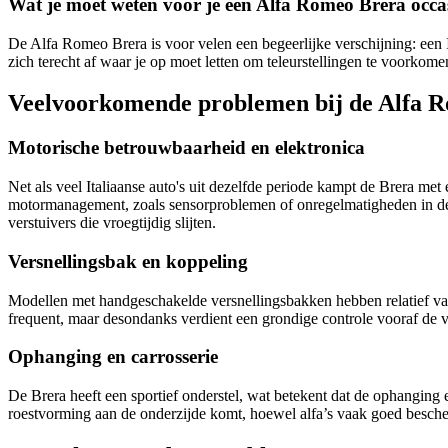
Wat je moet weten voor je een Alfa Romeo Brera occa
De Alfa Romeo Brera is voor velen een begeerlijke verschijning: een It
zich terecht af waar je op moet letten om teleurstellingen te voorko
Veelvoorkomende problemen bij de Alfa 
Motorische betrouwbaarheid en elektronica
Net als veel Italiaanse auto's uit dezelfde periode kampt de Brera m
motormanagement, zoals sensorproblemen of onregelmatigheden in de b
verstuivers die vroegtijdig slijten.
Versnellingsbak en koppeling
Modellen met handgeschakelde versnellingsbakken hebben relatief vake
frequent, maar desondanks verdient een grondige controle vooraf de 
Ophanging en carrosserie
De Brera heeft een sportief onderstel, wat betekent dat de ophanging
roestvorming aan de onderzijde komt, hoewel alfa’s vaak goed besche