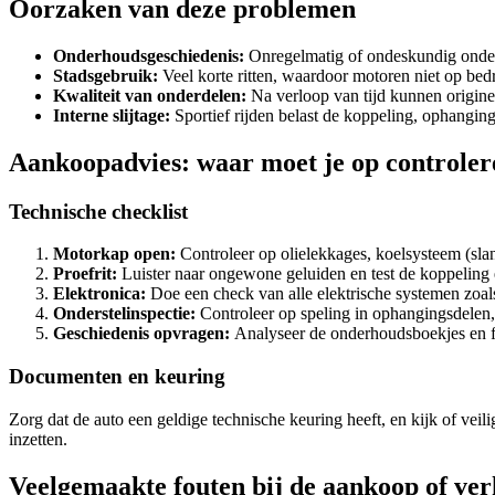
Oorzaken van deze problemen
Onderhoudsgeschiedenis:
Onregelmatig of ondeskundig onder
Stadsgebruik:
Veel korte ritten, waardoor motoren niet op bedr
Kwaliteit van onderdelen:
Na verloop van tijd kunnen origine
Interne slijtage:
Sportief rijden belast de koppeling, ophangi
Aankoopadvies: waar moet je op controler
Technische checklist
Motorkap open:
Controleer op olielekkages, koelsysteem (sla
Proefrit:
Luister naar ongewone geluiden en test de koppeling
Elektronica:
Doe een check van alle elektrische systemen zoals
Onderstelinspectie:
Controleer op speling in ophangingsdelen,
Geschiedenis opvragen:
Analyseer de onderhoudsboekjes en f
Documenten en keuring
Zorg dat de auto een geldige technische keuring heeft, en kijk of veil
inzetten.
Veelgemaakte fouten bij de aankoop of ve