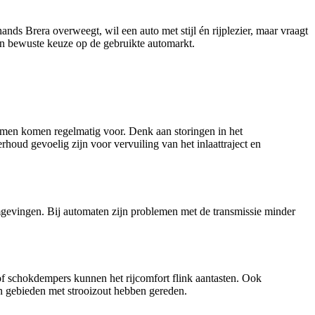
nds Brera overweegt, wil een auto met stijl én rijplezier, maar vraagt
een bewuste keuze op de gebruikte automarkt.
temen komen regelmatig voor. Denk aan storingen in het
oud gevoelig zijn voor vervuiling van het inlaattraject en
omgevingen. Bij automaten zijn problemen met de transmissie minder
of schokdempers kunnen het rijcomfort flink aantasten. Ook
in gebieden met strooizout hebben gereden.