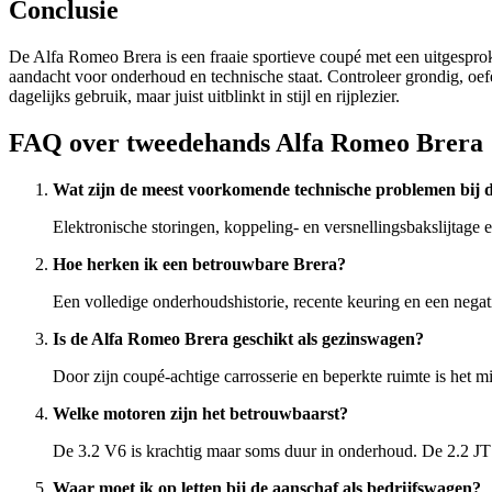
Conclusie
De Alfa Romeo Brera is een fraaie sportieve coupé met een uitgesprok
aandacht voor onderhoud en technische staat. Controleer grondig, oefe
dagelijks gebruik, maar juist uitblinkt in stijl en rijplezier.
FAQ over tweedehands Alfa Romeo Brera
Wat zijn de meest voorkomende technische problemen bij 
Elektronische storingen, koppeling- en versnellingsbakslijtage 
Hoe herken ik een betrouwbare Brera?
Een volledige onderhoudshistorie, recente keuring en een negati
Is de Alfa Romeo Brera geschikt als gezinswagen?
Door zijn coupé-achtige carrosserie en beperkte ruimte is het m
Welke motoren zijn het betrouwbaarst?
De 3.2 V6 is krachtig maar soms duur in onderhoud. De 2.2 JTS
Waar moet ik op letten bij de aanschaf als bedrijfswagen?