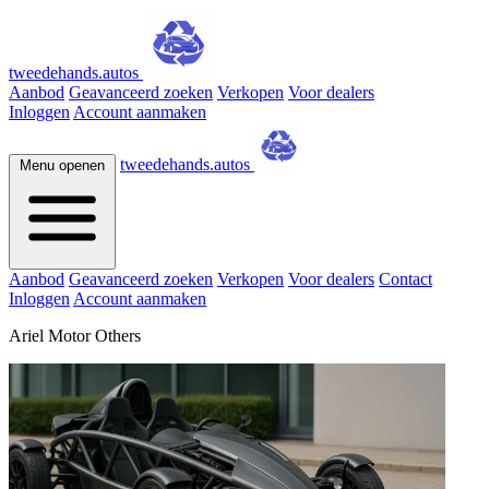
tweedehands.autos
Aanbod
Geavanceerd zoeken
Verkopen
Voor dealers
Inloggen
Account aanmaken
tweedehands.autos
Menu openen
Aanbod
Geavanceerd zoeken
Verkopen
Voor dealers
Contact
Inloggen
Account aanmaken
Ariel Motor Others