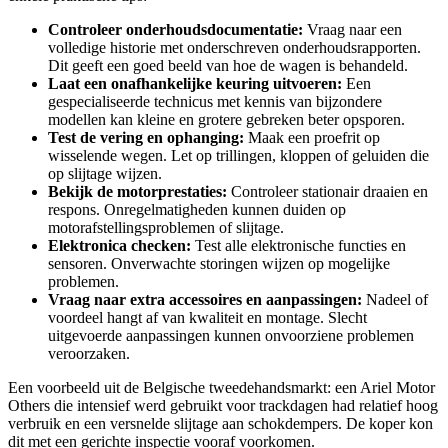
Controleer onderhoudsdocumentatie:
Vraag naar een
volledige historie met onderschreven onderhoudsrapporten.
Dit geeft een goed beeld van hoe de wagen is behandeld.
Laat een onafhankelijke keuring uitvoeren:
Een
gespecialiseerde technicus met kennis van bijzondere
modellen kan kleine en grotere gebreken beter opsporen.
Test de vering en ophanging:
Maak een proefrit op
wisselende wegen. Let op trillingen, kloppen of geluiden die
op slijtage wijzen.
Bekijk de motorprestaties:
Controleer stationair draaien en
respons. Onregelmatigheden kunnen duiden op
motorafstellingsproblemen of slijtage.
Elektronica checken:
Test alle elektronische functies en
sensoren. Onverwachte storingen wijzen op mogelijke
problemen.
Vraag naar extra accessoires en aanpassingen:
Nadeel of
voordeel hangt af van kwaliteit en montage. Slecht
uitgevoerde aanpassingen kunnen onvoorziene problemen
veroorzaken.
Een voorbeeld uit de Belgische tweedehandsmarkt: een Ariel Motor
Others die intensief werd gebruikt voor trackdagen had relatief hoog
verbruik en een versnelde slijtage aan schokdempers. De koper kon
dit met een gerichte inspectie vooraf voorkomen.