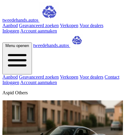
tweedehands.autos
Aanbod
Geavanceerd zoeken
Verkopen
Voor dealers
Inloggen
Account aanmaken
tweedehands.autos
Menu openen
Aanbod
Geavanceerd zoeken
Verkopen
Voor dealers
Contact
Inloggen
Account aanmaken
Aspid Others