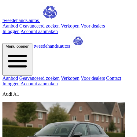
tweedehands.autos
Aanbod
Geavanceerd zoeken
Verkopen
Voor dealers
Inloggen
Account aanmaken
tweedehands.autos
Menu openen
Aanbod
Geavanceerd zoeken
Verkopen
Voor dealers
Contact
Inloggen
Account aanmaken
Audi A1