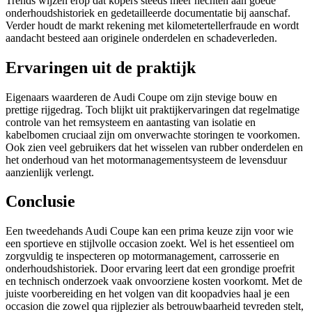
Trends wijzen erop dat kopers steeds meer hechten aan goede
onderhoudshistoriek en gedetailleerde documentatie bij aanschaf.
Verder houdt de markt rekening met kilometertellerfraude en wordt
aandacht besteed aan originele onderdelen en schadeverleden.
Ervaringen uit de praktijk
Eigenaars waarderen de Audi Coupe om zijn stevige bouw en
prettige rijgedrag. Toch blijkt uit praktijkervaringen dat regelmatige
controle van het remsysteem en aantasting van isolatie en
kabelbomen cruciaal zijn om onverwachte storingen te voorkomen.
Ook zien veel gebruikers dat het wisselen van rubber onderdelen en
het onderhoud van het motormanagementsysteem de levensduur
aanzienlijk verlengt.
Conclusie
Een tweedehands Audi Coupe kan een prima keuze zijn voor wie
een sportieve en stijlvolle occasion zoekt. Wel is het essentieel om
zorgvuldig te inspecteren op motormanagement, carrosserie en
onderhoudshistoriek. Door ervaring leert dat een grondige proefrit
en technisch onderzoek vaak onvoorziene kosten voorkomt. Met de
juiste voorbereiding en het volgen van dit koopadvies haal je een
occasion die zowel qua rijplezier als betrouwbaarheid tevreden stelt,