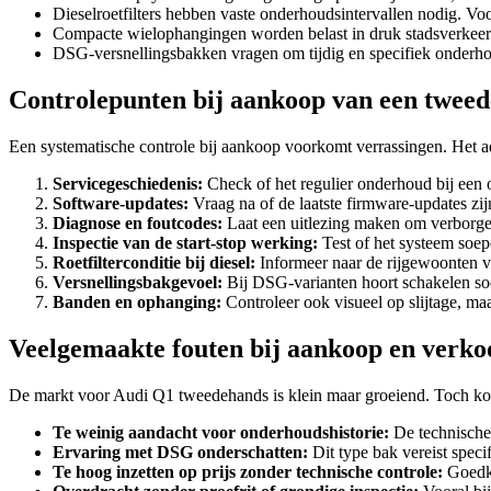
Dieselroetfilters hebben vaste onderhoudsintervallen nodig. Voor
Compacte wielophangingen worden belast in druk stadsverkeer 
DSG-versnellingsbakken vragen om tijdig en specifiek onderhou
Controlepunten bij aankoop van een twee
Een systematische controle bij aankoop voorkomt verrassingen. Het a
Servicegeschiedenis:
Check of het regulier onderhoud bij een o
Software-updates:
Vraag na of de laatste firmware-updates z
Diagnose en foutcodes:
Laat een uitlezing maken om verborgen 
Inspectie van de start-stop werking:
Test of het systeem soepe
Roetfilterconditie bij diesel:
Informeer naar de rijgewoonten va
Versnellingsbakgevoel:
Bij DSG-varianten hoort schakelen soep
Banden en ophanging:
Controleer ook visueel op slijtage, maa
Veelgemaakte fouten bij aankoop en verko
De markt voor Audi Q1 tweedehands is klein maar groeiend. Toch ko
Te weinig aandacht voor onderhoudshistorie:
De technische 
Ervaring met DSG onderschatten:
Dit type bak vereist speci
Te hoog inzetten op prijs zonder technische controle:
Goedko