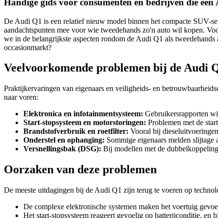
Handige gids voor consumenten en bedrijven die een
De Audi Q1 is een relatief nieuw model binnen het compacte SUV-segm
aandachtspunten mee voor wie tweedehands zo'n auto wil kopen. Vooral
we in de belangrijkste aspecten rondom de Audi Q1 als tweedehands a
occasionmarkt?
Veelvoorkomende problemen bij de Audi 
Praktijkervaringen van eigenaars en veiligheids- en betrouwbaarheid
naar voren:
Elektronica en infotainmentsysteem:
Gebruikersrapporten wi
Start-stopsysteem en motorstoringen:
Problemen met de start
Brandstofverbruik en roetfilter:
Vooral bij dieseluitvoeringen
Onderstel en ophanging:
Sommige eigenaars melden slijtage aa
Versnellingsbak (DSG):
Bij modellen met de dubbelkoppeling 
Oorzaken van deze problemen
De meeste uitdagingen bij de Audi Q1 zijn terug te voeren op techno
De complexe elektronische systemen maken het voertuig gevoeli
Het start-stopsysteem reageert gevoelig op batterijconditie, en b