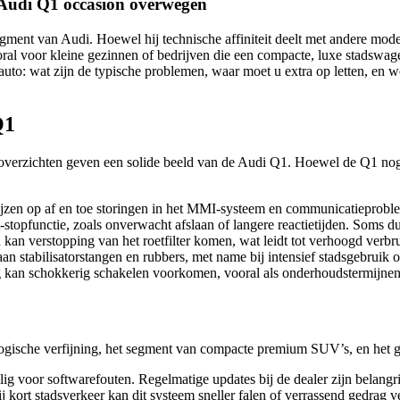
 Audi Q1 occasion overwegen
ent van Audi. Hoewel hij technische affiniteit deelt met andere mode
 voor kleine gezinnen of bedrijven die een compacte, luxe stadswagen 
uto: wat zijn de typische problemen, waar moet u extra op letten, en 
Q1
soverzichten geven een solide beeld van de Audi Q1. Hoewel de Q1 nog 
jzen op af en toe storingen in het MMI-systeem en communicatieprob
-stopfunctie, zoals onverwacht afslaan of langere reactietijden. Soms
 kan verstopping van het roetfilter komen, wat leidt tot verhoogd verb
n stabilisatorstangen en rubbers, met name bij intensief stadsgebruik 
kan schokkerig schakelen voorkomen, vooral als onderhoudstermijnen 
logische verfijning, het segment van compacte premium SUV’s, en het g
g voor softwarefouten. Regelmatige updates bij de dealer zijn belangri
ij kort stadsverkeer kan dit systeem sneller falen of verrassend gedrag v