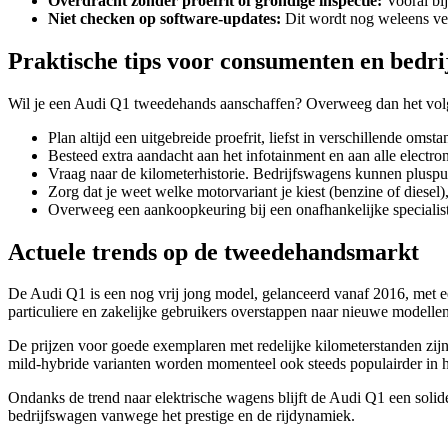
Overdracht zonder proefrit of grondige inspectie:
Vooral bij
Niet checken op software-updates:
Dit wordt nog weleens verg
Praktische tips voor consumenten en bedri
Wil je een Audi Q1 tweedehands aanschaffen? Overweeg dan het vol
Plan altijd een uitgebreide proefrit, liefst in verschillende oms
Besteed extra aandacht aan het infotainment en aan alle electro
Vraag naar de kilometerhistorie. Bedrijfswagens kunnen plusp
Zorg dat je weet welke motorvariant je kiest (benzine of diesel)
Overweeg een aankoopkeuring bij een onafhankelijke specialis
Actuele trends op de tweedehandsmarkt
De Audi Q1 is een nog vrij jong model, gelanceerd vanaf 2016, met e
particuliere en zakelijke gebruikers overstappen naar nieuwe modellen 
De prijzen voor goede exemplaren met redelijke kilometerstanden zijn 
mild-hybride varianten worden momenteel ook steeds populairder in
Ondanks de trend naar elektrische wagens blijft de Audi Q1 een soli
bedrijfswagen vanwege het prestige en de rijdynamiek.