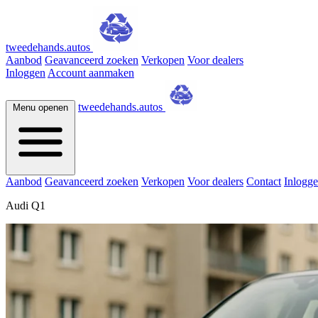
tweedehands.autos
Aanbod
Geavanceerd zoeken
Verkopen
Voor dealers
Inloggen
Account aanmaken
tweedehands.autos
Menu openen
Aanbod
Geavanceerd zoeken
Verkopen
Voor dealers
Contact
Inlogg
Audi Q1