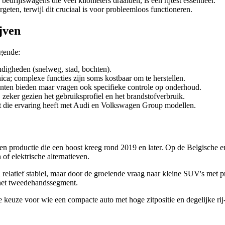
 bedrijfswagens die veel kilometers draaiden, is een rijtest essentieel.
eten, terwijl dit cruciaal is voor probleemloos functioneren.
jven
gende:
tandigheden (snelweg, stad, bochten).
nica; complexe functies zijn soms kostbaar om te herstellen.
unten bieden maar vragen ook specifieke controle op onderhoud.
, zeker gezien het gebruiksprofiel en het brandstofverbruik.
t die ervaring heeft met Audi en Volkswagen Group modellen.
en productie die een boost kreeg rond 2019 en later. Op de Belgische 
of elektrische alternatieven.
relatief stabiel, maar door de groeiende vraag naar kleine SUV's met pr
 het tweedehandssegment.
de keuze voor wie een compacte auto met hoge zitpositie en degelijke r