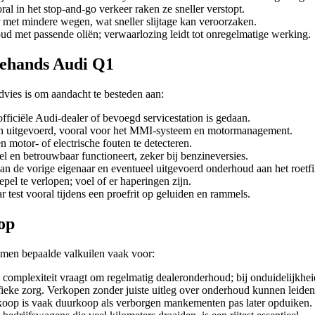
al in het stop-and-go verkeer raken ze sneller verstopt.
met mindere wegen, wat sneller slijtage kan veroorzaken.
d met passende oliën; verwaarlozing leidt tot onregelmatige werking.
dehands Audi Q1
dvies is om aandacht te besteden aan:
fficiële Audi-dealer of bevoegd servicestation is gedaan.
ijn uitgevoerd, vooral voor het MMI-systeem en motormanagement.
motor- of electrische fouten te detecteren.
l en betrouwbaar functioneert, zeker bij benzineversies.
n de vorige eigenaar en eventueel uitgevoerd onderhoud aan het roetfil
el te verlopen; voel of er haperingen zijn.
r test vooral tijdens een proefrit op geluiden en rammels.
op
men bepaalde valkuilen vaak voor:
complexiteit vraagt om regelmatig dealeronderhoud; bij onduidelijkheid
fieke zorg. Verkopen zonder juiste uitleg over onderhoud kunnen leiden t
op is vaak duurkoop als verborgen mankementen pas later opduiken.