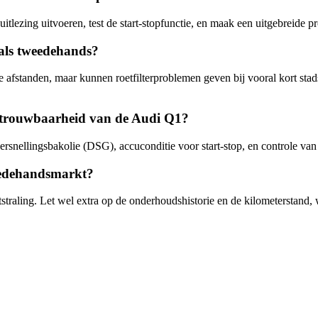
uitlezing uitvoeren, test de start-stopfunctie, en maak een uitgebreide 
r als tweedehands?
nge afstanden, maar kunnen roetfilterproblemen geven bij vooral kort sta
betrouwbaarheid van de Audi Q1?
snellingsbakolie (DSG), accuconditie voor start-stop, en controle van ro
weedehandsmarkt?
aling. Let wel extra op de onderhoudshistorie en de kilometerstand, wa