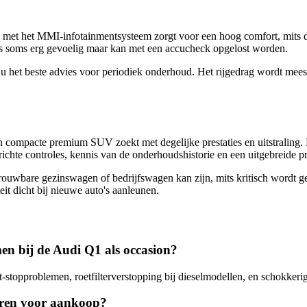
met het MMI-infotainmentsysteem zorgt voor een hoog comfort, mits de s
e is soms erg gevoelig maar kan met een accucheck opgelost worden.
het beste advies voor periodiek onderhoud. Het rijgedrag wordt meesta
 compacte premium SUV zoekt met degelijke prestaties en uitstraling. 
gerichte controles, kennis van de onderhoudshistorie en een uitgebreide 
ouwbare gezinswagen of bedrijfswagen kan zijn, mits kritisch wordt ge
it dicht bij nieuwe auto's aanleunen.
en bij de Audi Q1 als occasion?
tart-stopproblemen, roetfilterverstopping bij dieselmodellen, en schokke
leren voor aankoop?