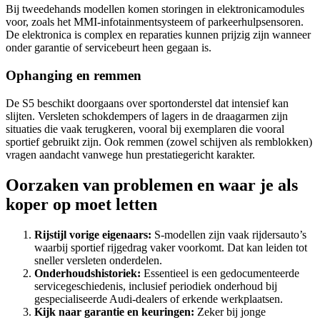
Bij tweedehands modellen komen storingen in elektronicamodules
voor, zoals het MMI-infotainmentsysteem of parkeerhulpsensoren.
De elektronica is complex en reparaties kunnen prijzig zijn wanneer
onder garantie of servicebeurt heen gegaan is.
Ophanging en remmen
De S5 beschikt doorgaans over sportonderstel dat intensief kan
slijten. Versleten schokdempers of lagers in de draagarmen zijn
situaties die vaak terugkeren, vooral bij exemplaren die vooral
sportief gebruikt zijn. Ook remmen (zowel schijven als remblokken)
vragen aandacht vanwege hun prestatiegericht karakter.
Oorzaken van problemen en waar je als
koper op moet letten
Rijstijl vorige eigenaars:
S-modellen zijn vaak rijdersauto’s
waarbij sportief rijgedrag vaker voorkomt. Dat kan leiden tot
sneller versleten onderdelen.
Onderhoudshistoriek:
Essentieel is een gedocumenteerde
servicegeschiedenis, inclusief periodiek onderhoud bij
gespecialiseerde Audi-dealers of erkende werkplaatsen.
Kijk naar garantie en keuringen:
Zeker bij jonge