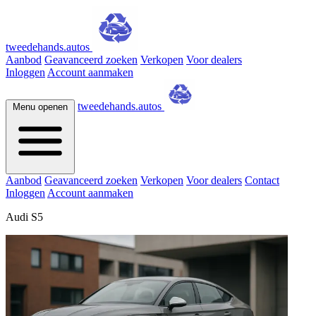
tweedehands.autos
Aanbod
Geavanceerd zoeken
Verkopen
Voor dealers
Inloggen
Account aanmaken
tweedehands.autos
Menu openen
Aanbod
Geavanceerd zoeken
Verkopen
Voor dealers
Contact
Inloggen
Account aanmaken
Audi S5