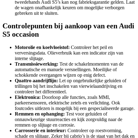
tweedehands Audi S5’s kan nog fabrieksgarantie gelden. Laat
de wagen onafhankelijk keuren om mogelijke verborgen
gebreken uit te sluiten.
Controlepunten bij aankoop van een Audi
S5 occasion
Motorolie en koelvloeistof:
Controleer het peil en
verversingsdata. Olieverbruik kan een indicator zijn van
interne slijtage.
Transmissiewerking:
Test de schakelmomenten van de
automatische en manuele versnellingen. Moeilijke of
schokkende overgangen wijzen op enig defect.
Quattro aandrijflijn:
Let op ongebruikelijke geluiden of
trillingen bij het inschakelen van vierwielaandrijving en
controleer het differentieel.
Elektronica:
Doorloop alle functies, zoals MMI,
parkeersensoren, elektrische zetels en verlichting. Ook
foutcodes uitlezen is mogelijk bij een gespecialiseerde garage.
Remmen en ophanging:
Test voor geluiden of
onnauwkeurige stuurreacties en kijk zorgvuldig naar de
remmen op slijtage en corrosie.
Carrosserie en interieur:
Controleer op roestvorming,
schade en slijtage. Zeker bij cabrio’s is de staat van het dak en