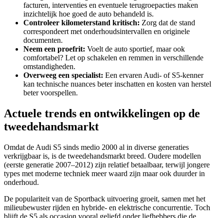
facturen, interventies en eventuele terugroepacties maken
inzichtelijk hoe goed de auto behandeld is.
Controleer kilometerstand kritisch:
Zorg dat de stand
correspondeert met onderhoudsintervallen en originele
documenten.
Neem een proefrit:
Voelt de auto sportief, maar ook
comfortabel? Let op schakelen en remmen in verschillende
omstandigheden.
Overweeg een specialist:
Een ervaren Audi- of S5-kenner
kan technische nuances beter inschatten en kosten van herstel
beter voorspellen.
Actuele trends en ontwikkelingen op de
tweedehandsmarkt
Omdat de Audi S5 sinds medio 2000 al in diverse generaties
verkrijgbaar is, is de tweedehandsmarkt breed. Oudere modellen
(eerste generatie 2007–2012) zijn relatief betaalbaar, terwijl jongere
types met moderne techniek meer waard zijn maar ook duurder in
onderhoud.
De populariteit van de Sportback uitvoering groeit, samen met het
milieubewuster rijden en hybride- en elektrische concurrentie. Toch
blijft de S5 als occasion vooral geliefd onder liefhebbers die de