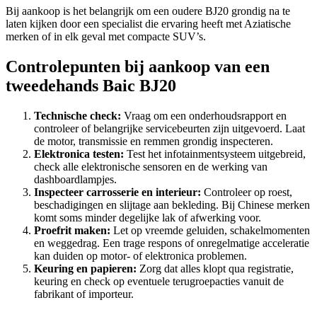
Bij aankoop is het belangrijk om een oudere BJ20 grondig na te
laten kijken door een specialist die ervaring heeft met Aziatische
merken of in elk geval met compacte SUV’s.
Controlepunten bij aankoop van een
tweedehands Baic BJ20
Technische check:
Vraag om een onderhoudsrapport en
controleer of belangrijke servicebeurten zijn uitgevoerd. Laat
de motor, transmissie en remmen grondig inspecteren.
Elektronica testen:
Test het infotainmentsysteem uitgebreid,
check alle elektronische sensoren en de werking van
dashboardlampjes.
Inspecteer carrosserie en interieur:
Controleer op roest,
beschadigingen en slijtage aan bekleding. Bij Chinese merken
komt soms minder degelijke lak of afwerking voor.
Proefrit maken:
Let op vreemde geluiden, schakelmomenten
en weggedrag. Een trage respons of onregelmatige acceleratie
kan duiden op motor- of elektronica problemen.
Keuring en papieren:
Zorg dat alles klopt qua registratie,
keuring en check op eventuele terugroepacties vanuit de
fabrikant of importeur.