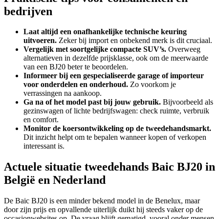
bedrijven
Laat altijd een onafhankelijke technische keuring
uitvoeren.
Zeker bij import en onbekend merk is dit cruciaal.
Vergelijk met soortgelijke compacte SUV’s.
Overweeg
alternatieven in dezelfde prijsklasse, ook om de meerwaarde
van een BJ20 beter te beoordelen.
Informeer bij een gespecialiseerde garage of importeur
voor onderdelen en onderhoud.
Zo voorkom je
verrassingen na aankoop.
Ga na of het model past bij jouw gebruik.
Bijvoorbeeld als
gezinswagen of lichte bedrijfswagen: check ruimte, verbruik
en comfort.
Monitor de koersontwikkeling op de tweedehandsmarkt.
Dit inzicht helpt om te bepalen wanneer kopen of verkopen
interessant is.
Actuele situatie tweedehands Baic BJ20 in
België en Nederland
De Baic BJ20 is een minder bekend model in de Benelux, maar
door zijn prijs en opvallende uiterlijk duikt hij steeds vaker op de
occasionwebsites op. De vraag blijft gematigd, vooral onder mensen