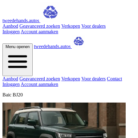
tweedehands.autos
Aanbod
Geavanceerd zoeken
Verkopen
Voor dealers
Inloggen
Account aanmaken
tweedehands.autos
Menu openen
Aanbod
Geavanceerd zoeken
Verkopen
Voor dealers
Contact
Inloggen
Account aanmaken
Baic BJ20