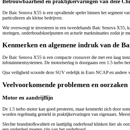
Betrouwbaarheid en praktijkervaringen van deze C
De Baic Senova X55 is een opvallende speler binnen het segment van 
particulieren als kleine bedrijven.
Wie overweegt te investeren in een tweedehands Baic Senova X55, ka
storingen, onderhoudsknelpunten en actuele marktsituaties zodat je m
Kenmerken en algemene indruk van de Ba
De Baic Senova X55 is een compacte crossover die met een laag insta
infotainmentsystemen. De motorisering is doorgaans een 1.5 turbo b
Qua veiligheid scoorde deze SUV redelijk in Euro NCAP en andere vei
Veelvoorkomende problemen en oorzaken
Motor en aandrijflijn
De 1.5 turbo motor kan goed presteren, maar kenmerkt zich door soms 
worden regelmatig gemeld in praktijkervaringen van eigenaars. Meesta
Slechte brandstofkwaliteit en laattijdig onderhoud klinken hier als o
een onderdeel moeten zijn van het onderhoud.