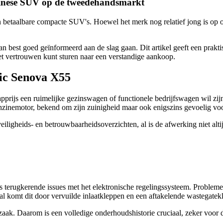
hinese SUV op de tweedehandsmarkt
betaalbare compacte SUV's. Hoewel het merk nog relatief jong is op on
n best goed geïnformeerd aan de slag gaan. Dit artikel geeft een prak
et vertrouwen kunt sturen naar een verstandige aankoop.
ic Senova X55
pprijs een ruimelijke gezinswagen of functionele bedrijfswagen wil zi
enzinemotor, bekend om zijn zuinigheid maar ook enigszins gevoelig vo
ligheids- en betrouwbaarheidsoverzichten, al is de afwerking niet alti
terugkerende issues met het elektronische regelingssysteem. Problemen
l komt dit door vervuilde inlaatkleppen en een aftakelende wastegatek
orzaak. Daarom is een volledige onderhoudshistorie cruciaal, zeker voor