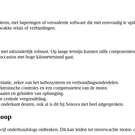
teem, met haperingen of verouderde software die niet eenvoudig te updat
wakke relais of verbindingen.
et uitzonderlijk robuust. Op lange termijn kunnen stille componenten 
 occasion met hoge kilometerstand gaat.
tatie, zeker van het turbosysteem en verbrandingsonderdelen.
ektronische controles en een compressietest van de motor.
raaien en geluiden van ophanging.
en centrale vergrendeling.
nderkant deuren, ook al is dit bij Senova niet heel uitgesproken.
koop
wijl onderhoudslogs ontbraken. Dit kan leiden tot onverwachte motor- of