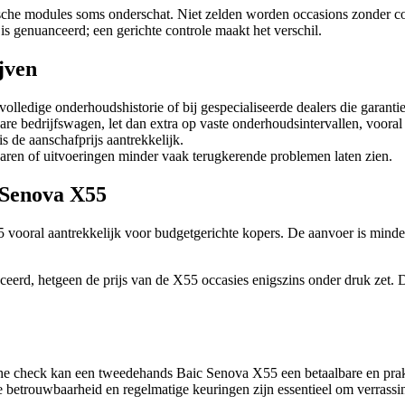
ische modules soms onderschat. Niet zelden worden occasions zonder co
is genuanceerd; een gerichte controle maakt het verschil.
jven
lledige onderhoudshistorie of bij gespecialiseerde dealers die garantie
bare bedrijfswagen, let dan extra op vaste onderhoudsintervallen, vooral
 de aanschafprijs aantrekkelijk.
aren of uitvoeringen minder vaak terugkerende problemen laten zien.
 Senova X55
oral aantrekkelijk voor budgetgerichte kopers. De aanvoer is minder 
rd, hetgeen de prijs van de X55 occasies enigszins onder druk zet. Door
he check kan een tweedehands Baic Senova X55 een betaalbare en pra
 betrouwbaarheid en regelmatige keuringen zijn essentieel om verrassi