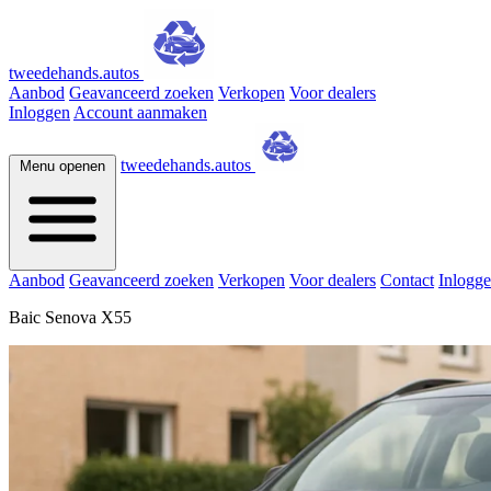
tweedehands.autos
Aanbod
Geavanceerd zoeken
Verkopen
Voor dealers
Inloggen
Account aanmaken
tweedehands.autos
Menu openen
Aanbod
Geavanceerd zoeken
Verkopen
Voor dealers
Contact
Inlogg
Baic Senova X55