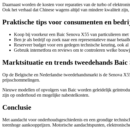
Daarnaast worden de kosten voor reparaties van de turbo of elektron
Ook het verhaal dat Chinese wagens altijd van mindere kwaliteit zijn, 
Praktische tips voor consumenten en bedri
Koop bij voorkeur een Baic Senova X55 van particulieren met vo
Ben je als bedrijf op zoek naar een representatieve maar betaal
Reserveer budget voor een gedegen technische keuring, ook al is
Gebruik internetfora en reviews om te controleren welke bouwj
Marktsituatie en trends tweedehands Baic
Op de Belgische en Nederlandse tweedehandsmarkt is de Senova X55 vo
prijsschommelingen.
Nieuwe modellen of opvolgers van Baic worden geleidelijk geïntroducee
zijn op onderhoud en mogelijke nabestelkosten.
Conclusie
Met aandacht voor onderhoudsgeschiedenis en een grondige technisc
torenhoge aankoopprijzen. Motorische aandachtspunten, elektronische