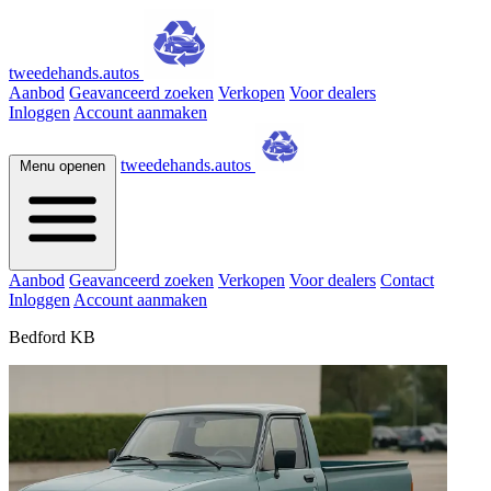
tweedehands.autos
Aanbod
Geavanceerd zoeken
Verkopen
Voor dealers
Inloggen
Account aanmaken
tweedehands.autos
Menu openen
Aanbod
Geavanceerd zoeken
Verkopen
Voor dealers
Contact
Inloggen
Account aanmaken
Bedford KB