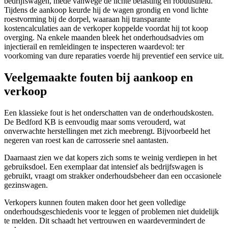
bedrijfswagen, mede vanwege de lichte belasting en robuustheid.
Tijdens de aankoop keurde hij de wagen grondig en vond lichte
roestvorming bij de dorpel, waaraan hij transparante
kostencalculaties aan de verkoper koppelde voordat hij tot koop
overging. Na enkele maanden bleek het onderhoudsadvies om
injectierail en remleidingen te inspecteren waardevol: ter
voorkoming van dure reparaties voerde hij preventief een service uit.
Veelgemaakte fouten bij aankoop en
verkoop
Een klassieke fout is het onderschatten van de onderhoudskosten.
De Bedford KB is eenvoudig maar soms verouderd, wat
onverwachte herstellingen met zich meebrengt. Bijvoorbeeld het
negeren van roest kan de carrosserie snel aantasten.
Daarnaast zien we dat kopers zich soms te weinig verdiepen in het
gebruiksdoel. Een exemplaar dat intensief als bedrijfswagen is
gebruikt, vraagt om strakker onderhoudsbeheer dan een occasionele
gezinswagen.
Verkopers kunnen fouten maken door het geen volledige
onderhoudsgeschiedenis voor te leggen of problemen niet duidelijk
te melden. Dit schaadt het vertrouwen en waardevermindert de