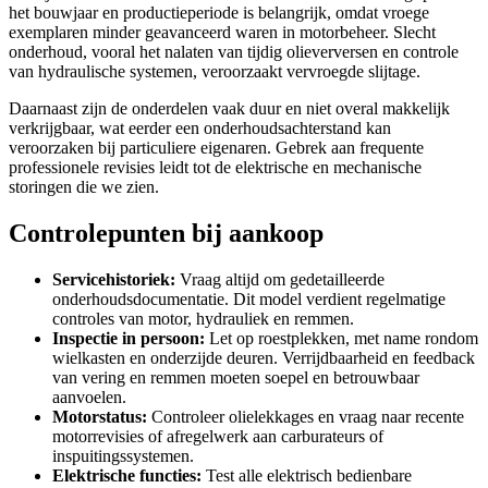
het bouwjaar en productieperiode is belangrijk, omdat vroege
exemplaren minder geavanceerd waren in motorbeheer. Slecht
onderhoud, vooral het nalaten van tijdig olieverversen en controle
van hydraulische systemen, veroorzaakt vervroegde slijtage.
Daarnaast zijn de onderdelen vaak duur en niet overal makkelijk
verkrijgbaar, wat eerder een onderhoudsachterstand kan
veroorzaken bij particuliere eigenaren. Gebrek aan frequente
professionele revisies leidt tot de elektrische en mechanische
storingen die we zien.
Controlepunten bij aankoop
Servicehistoriek:
Vraag altijd om gedetailleerde
onderhoudsdocumentatie. Dit model verdient regelmatige
controles van motor, hydrauliek en remmen.
Inspectie in persoon:
Let op roestplekken, met name rondom
wielkasten en onderzijde deuren. Verrijdbaarheid en feedback
van vering en remmen moeten soepel en betrouwbaar
aanvoelen.
Motorstatus:
Controleer olielekkages en vraag naar recente
motorrevisies of afregelwerk aan carburateurs of
inspuitingssystemen.
Elektrische functies:
Test alle elektrisch bedienbare