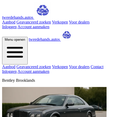
tweedehands.autos
Aanbod
Geavanceerd zoeken
Verkopen
Voor dealers
Inloggen
Account aanmaken
tweedehands.autos
Menu openen
Aanbod
Geavanceerd zoeken
Verkopen
Voor dealers
Contact
Inloggen
Account aanmaken
Bentley Brooklands