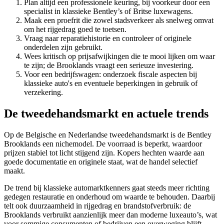
Plan altijd een professionele keuring, bij voorkeur door een
specialist in klassieke Bentley’s of Britse luxewagens.
Maak een proefrit die zowel stadsverkeer als snelweg omvat
om het rijgedrag goed te toetsen.
Vraag naar reparatiehistorie en controleer of originele
onderdelen zijn gebruikt.
Wees kritisch op prijsafwijkingen die te mooi lijken om waar
te zijn; de Brooklands vraagt een serieuze investering.
Voor een bedrijfswagen: onderzoek fiscale aspecten bij
klassieke auto's en eventuele beperkingen in gebruik of
verzekering.
De tweedehandsmarkt en actuele trends
Op de Belgische en Nederlandse tweedehandsmarkt is de Bentley
Brooklands een nichemodel. De voorraad is beperkt, waardoor
prijzen stabiel tot licht stijgend zijn. Kopers hechten waarde aan
goede documentatie en originele staat, wat de handel selectief
maakt.
De trend bij klassieke automarktkenners gaat steeds meer richting
gedegen restauratie en onderhoud om waarde te behouden. Daarbij
telt ook duurzaamheid in rijgedrag en brandstofverbruik: de
Brooklands verbruikt aanzienlijk meer dan moderne luxeauto’s, wat
voor sommige consumenten of bedrijven een overweging blijft.