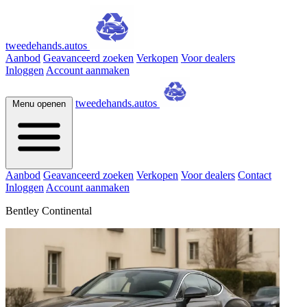
tweedehands.autos
Aanbod
Geavanceerd zoeken
Verkopen
Voor dealers
Inloggen
Account aanmaken
tweedehands.autos
Menu openen
Aanbod
Geavanceerd zoeken
Verkopen
Voor dealers
Contact
Inloggen
Account aanmaken
Bentley Continental