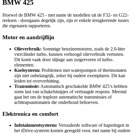
BMW 425
Hoewel de BMW 425 - met name de modellen uit de F32- en G22-
reeksen - doorgaans degelijk zijn, zijn er enkele terugkerende issues
die eigenaren rapporteren.
Motor en aandrijflijn
Olieverbruik:
Sommige benzinemotoren, zoals de 2.0-liter
viercilinder turbo, kunnen verhoogd olieverbruik vertonen.
Dit komt vaak door slijtage aan zuigerveren of turbo-
elementen.
Koelsysteem:
Problemen met waterpompen of thermostaten
zijn niet onbelangrijk, zeker bij oudere exemplaren. Dit kan
leiden tot oververhitting.
Transmissie:
Automatisch geschakelde BMW 425’s hebben
soms last van schakelstuipjes of vertraagde respons. Meestal
gaat het om de traploze automatische transmissies of
achttrapsautomaten die onderhoud behoeven.
Elektronica en comfort
Infotainmentsysteem:
Verouderde software of haperingen in
het iDrive-systeem komen geregeld voor, met name bij oudere