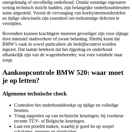
onregelmatig of onvolledig onderhoud. Omdat sommige eigenaren
weinig technisch inzicht hadden, zijn belangrijke onderhoudsbeurten
soms uitgesteld. Vooral de vervanging van koelsysteemonderdelen
en tijdige oliewissels zijn essentieel om toekomstige defecten te
vermijden.
Bovendien kunnen krachtigere motoren gevoeliger zijn voor slijtage
door intensief stadsverkeer of zware belasting. Hierbij komt dat
BMW’s vaak in zowel particuliere als bedrijfscontext worden
ingezet. Dat laatste betekent dat het rijgedrag en onderhoud
afhankelijk zijn van de wagenbeheerder, wat voor variabele staat
zorgt.
Aankoopcontrole BMW 520: waar moet
je op letten?
Algemene technische check
Controleer het onderhoudsboekje op tijdige en volledige
beurten.
Vraag rapporten op van technische keuringen, bij voorkeur
recente TÜV- of Belgische keuringen.
Laat een proefrit maken, waarbij je goed let op soepel
schakelen, remmen en rijgeluiden.