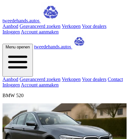
tweedehands.autos
Aanbod
Geavanceerd zoeken
Verkopen
Voor dealers
Inloggen
Account aanmaken
tweedehands.autos
Menu openen
Aanbod
Geavanceerd zoeken
Verkopen
Voor dealers
Contact
Inloggen
Account aanmaken
BMW 520