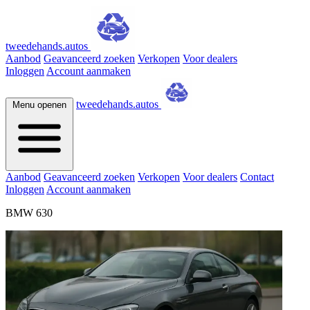
tweedehands.autos
Aanbod
Geavanceerd zoeken
Verkopen
Voor dealers
Inloggen
Account aanmaken
tweedehands.autos
Menu openen
Aanbod
Geavanceerd zoeken
Verkopen
Voor dealers
Contact
Inloggen
Account aanmaken
BMW 630