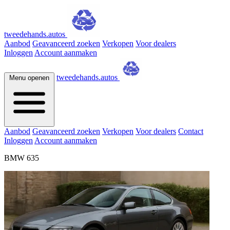
tweedehands.autos
Aanbod
Geavanceerd zoeken
Verkopen
Voor dealers
Inloggen
Account aanmaken
tweedehands.autos
Menu openen
Aanbod
Geavanceerd zoeken
Verkopen
Voor dealers
Contact
Inloggen
Account aanmaken
BMW 635