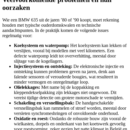
oorzaken
Wie een BMW 635 uit de jaren ’80 of ’90 koopt, moet rekening
houden met typische ouderdomskwalen en technische
aandachtspunten. In de praktijk komen de volgende issues
regelmatig voor:
Koelsysteem en waterpomp:
Het koelsysteem kan lekken of
verslijten, vooral bij modellen met veel kilometers. Een
defecte waterpomp leidt tot oververhitting, meestal door
slijtage van de kogellagers.
Injectiesysteem en ontsteking:
De elektronische injectie en
ontsteking kunnen problemen geven na jaren, denk aan
falende sensoren of verouderde bougies, wat resulteert in
minder vermogen en onregelmatige loop.
Olielekkages:
Met name bij de koppakking en
kleppendekselpakking zijn lekkages niet ongewoon. Dit
vereist tijdige detectie om grotere motorschade te vermijden.
Schakeling en versnellingsbak:
De handgeschakelde
versnellingsbak kan rammelen of stroef worden, meestal door
versleten synchromeshringen of onvoldoende onderhoud.
Oxidatie en roest:
Ondanks de robuuste bouw zijn vooral de
wielkasten, dorpels en onderkant van het koetswerk gevoelig
voor roestvorming, zeker gezien het natte klimaat in België en