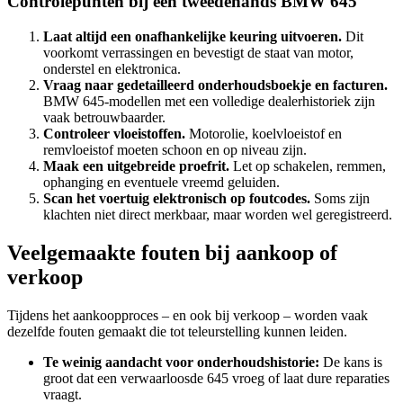
Controlepunten bij een tweedehands BMW 645
Laat altijd een onafhankelijke keuring uitvoeren.
Dit
voorkomt verrassingen en bevestigt de staat van motor,
onderstel en elektronica.
Vraag naar gedetailleerd onderhoudsboekje en facturen.
BMW 645-modellen met een volledige dealerhistoriek zijn
vaak betrouwbaarder.
Controleer vloeistoffen.
Motorolie, koelvloeistof en
remvloeistof moeten schoon en op niveau zijn.
Maak een uitgebreide proefrit.
Let op schakelen, remmen,
ophanging en eventuele vreemd geluiden.
Scan het voertuig elektronisch op foutcodes.
Soms zijn
klachten niet direct merkbaar, maar worden wel geregistreerd.
Veelgemaakte fouten bij aankoop of
verkoop
Tijdens het aankoopproces – en ook bij verkoop – worden vaak
dezelfde fouten gemaakt die tot teleurstelling kunnen leiden.
Te weinig aandacht voor onderhoudshistorie:
De kans is
groot dat een verwaarloosde 645 vroeg of laat dure reparaties
vraagt.