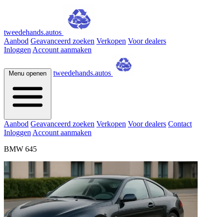
tweedehands.autos
Aanbod
Geavanceerd zoeken
Verkopen
Voor dealers
Inloggen
Account aanmaken
tweedehands.autos
Menu openen
Aanbod
Geavanceerd zoeken
Verkopen
Voor dealers
Contact
Inloggen
Account aanmaken
BMW 645