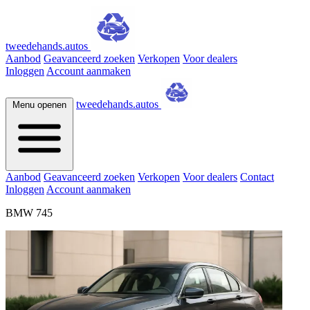
tweedehands.autos
Aanbod
Geavanceerd zoeken
Verkopen
Voor dealers
Inloggen
Account aanmaken
tweedehands.autos
Menu openen
Aanbod
Geavanceerd zoeken
Verkopen
Voor dealers
Contact
Inloggen
Account aanmaken
BMW 745