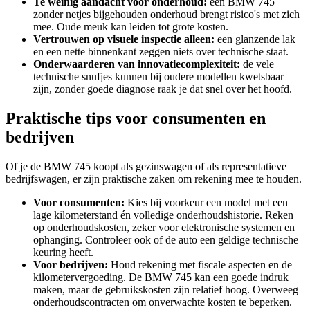
Te weinig aandacht voor onderhoud:
een BMW 745
zonder netjes bijgehouden onderhoud brengt risico's met zich
mee. Oude meuk kan leiden tot grote kosten.
Vertrouwen op visuele inspectie alleen:
een glanzende lak
en een nette binnenkant zeggen niets over technische staat.
Onderwaarderen van innovatiecomplexiteit:
de vele
technische snufjes kunnen bij oudere modellen kwetsbaar
zijn, zonder goede diagnose raak je dat snel over het hoofd.
Praktische tips voor consumenten en
bedrijven
Of je de BMW 745 koopt als gezinswagen of als representatieve
bedrijfswagen, er zijn praktische zaken om rekening mee te houden.
Voor consumenten:
Kies bij voorkeur een model met een
lage kilometerstand én volledige onderhoudshistorie. Reken
op onderhoudskosten, zeker voor elektronische systemen en
ophanging. Controleer ook of de auto een geldige technische
keuring heeft.
Voor bedrijven:
Houd rekening met fiscale aspecten en de
kilometervergoeding. De BMW 745 kan een goede indruk
maken, maar de gebruikskosten zijn relatief hoog. Overweeg
onderhoudscontracten om onverwachte kosten te beperken.