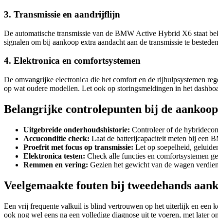
3. Transmissie en aandrijflijn
De automatische transmissie van de BMW Active Hybrid X6 staat beken
signalen om bij aankoop extra aandacht aan de transmissie te bestede
4. Elektronica en comfortsystemen
De omvangrijke electronica die het comfort en de rijhulpsystemen rege
op wat oudere modellen. Let ook op storingsmeldingen in het dashbo
Belangrijke controlepunten bij de aankoop
Uitgebreide onderhoudshistorie:
Controleer of de hybridecom
Accuconditie check:
Laat de batterijcapaciteit meten bij een 
Proefrit met focus op transmissie:
Let op soepelheid, geluide
Elektronica testen:
Check alle functies en comfortsystemen gedu
Remmen en vering:
Gezien het gewicht van de wagen verdien
Veelgemaakte fouten bij tweedehands aan
Een vrij frequente valkuil is blind vertrouwen op het uiterlijk en een
ook nog wel eens na een volledige diagnose uit te voeren, met later o