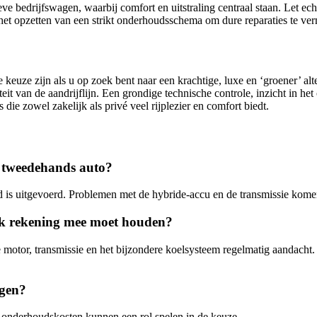
bedrijfswagen, waarbij comfort en uitstraling centraal staan. Let echt
is het opzetten van een strikt onderhoudsschema om dure reparaties te v
e zijn als u op zoek bent naar een krachtige, luxe en ‘groener’ alte
it van de aandrijflijn. Een grondige technische controle, inzicht in he
s die zowel zakelijk als privé veel rijplezier en comfort biedt.
 tweedehands auto?
 is uitgevoerd. Problemen met de hybride-accu en de transmissie kom
 ik rekening mee moet houden?
 motor, transmissie en het bijzondere koelsysteem regelmatig aandach
agen?
en onderhoudskosten kunnen een rol spelen in de keuze.