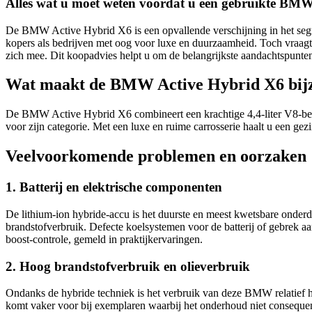
Alles wat u moet weten voordat u een gebruikte BM
De BMW Active Hybrid X6 is een opvallende verschijning in het segm
kopers als bedrijven met oog voor luxe en duurzaamheid. Toch vraag
zich mee. Dit koopadvies helpt u om de belangrijkste aandachtspunten
Wat maakt de BMW Active Hybrid X6 bij
De BMW Active Hybrid X6 combineert een krachtige 4,4-liter V8-benz
voor zijn categorie. Met een luxe en ruime carrosserie haalt u een g
Veelvoorkomende problemen en oorzaken
1. Batterij en elektrische componenten
De lithium-ion hybride-accu is het duurste en meest kwetsbare onderde
brandstofverbruik. Defecte koelsystemen voor de batterij of gebrek a
boost-controle, gemeld in praktijkervaringen.
2. Hoog brandstofverbruik en olieverbruik
Ondanks de hybride techniek is het verbruik van deze BMW relatief ho
komt vaker voor bij exemplaren waarbij het onderhoud niet consequen