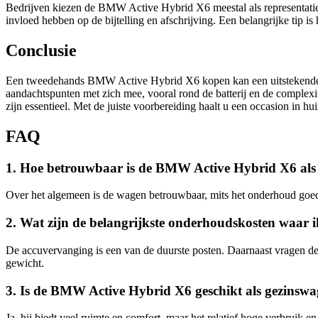
Bedrijven kiezen de BMW Active Hybrid X6 meestal als representatieve 
invloed hebben op de bijtelling en afschrijving. Een belangrijke tip 
Conclusie
Een tweedehands BMW Active Hybrid X6 kopen kan een uitstekende keuz
aandachtspunten met zich mee, vooral rond de batterij en de complexite
zijn essentieel. Met de juiste voorbereiding haalt u een occasion in hui
FAQ
1. Hoe betrouwbaar is de BMW Active Hybrid X6 als
Over het algemeen is de wagen betrouwbaar, mits het onderhoud goed
2. Wat zijn de belangrijkste onderhoudskosten waar
De accuvervanging is een van de duurste posten. Daarnaast vragen de
gewicht.
3. Is de BMW Active Hybrid X6 geschikt als gezinsw
Ja, hij biedt veel ruimte en comfort, maar het relatief hoge verbruik 