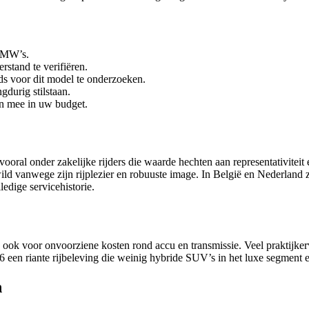
 BMW’s.
stand te verifiëren.
ds voor dit model te onderzoeken.
durig stilstaan.
n mee in uw budget.
ral onder zakelijke rijders die waarde hechten aan representativiteit
ewild vanwege zijn rijplezier en robuuste image. In België en Nederlan
edige servicehistorie.
ook voor onvoorziene kosten rond accu en transmissie. Veel praktijker
 een riante rijbeleving die weinig hybride SUV’s in het luxe segment 
n