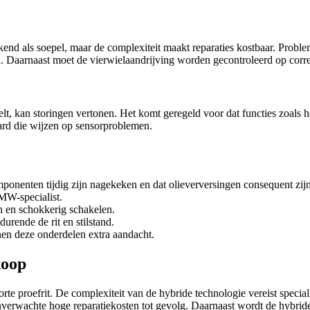
d als soepel, maar de complexiteit maakt reparaties kostbaar. Problem
n. Daarnaast moet de vierwielaandrijving worden gecontroleerd op corre
lt, kan storingen vertonen. Het komt geregeld voor dat functies zoals 
ard die wijzen op sensorproblemen.
ponenten tijdig zijn nagekeken en dat olieverversingen consequent zijn
BMW-specialist.
n en schokkerig schakelen.
rende de rit en stilstand.
en deze onderdelen extra aandacht.
koop
 korte proefrit. De complexiteit van de hybride technologie vereist spec
nverwachte hoge reparatiekosten tot gevolg. Daarnaast wordt de hybride 