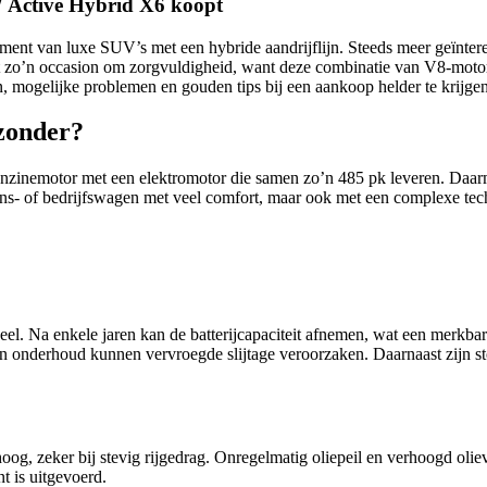
W Active Hybrid X6 koopt
ent van luxe SUV’s met een hybride aandrijflijn. Steeds meer geïnter
t zo’n occasion om zorgvuldigheid, want deze combinatie van V8-motor 
, mogelijke problemen en gouden tips bij een aankoop helder te krijgen
zonder?
inemotor met een elektromotor die samen zo’n 485 pk leveren. Daarmee
ezins- of bedrijfswagen met veel comfort, maar ook met een complexe tec
el. Na enkele jaren kan de batterijcapaciteit afnemen, wat een merkbar
an onderhoud kunnen vervroegde slijtage veroorzaken. Daarnaast zijn st
og, zeker bij stevig rijgedrag. Onregelmatig oliepeil en verhoogd olie
t is uitgevoerd.