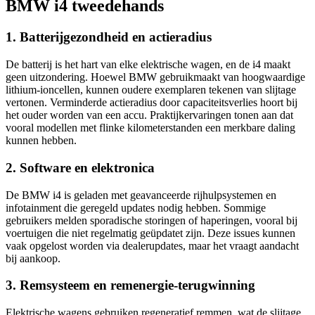
BMW i4 tweedehands
1. Batterijgezondheid en actieradius
De batterij is het hart van elke elektrische wagen, en de i4 maakt
geen uitzondering. Hoewel BMW gebruikmaakt van hoogwaardige
lithium-ioncellen, kunnen oudere exemplaren tekenen van slijtage
vertonen. Verminderde actieradius door capaciteitsverlies hoort bij
het ouder worden van een accu. Praktijkervaringen tonen aan dat
vooral modellen met flinke kilometerstanden een merkbare daling
kunnen hebben.
2. Software en elektronica
De BMW i4 is geladen met geavanceerde rijhulpsystemen en
infotainment die geregeld updates nodig hebben. Sommige
gebruikers melden sporadische storingen of haperingen, vooral bij
voertuigen die niet regelmatig geüpdatet zijn. Deze issues kunnen
vaak opgelost worden via dealerupdates, maar het vraagt aandacht
bij aankoop.
3. Remsysteem en remenergie-terugwinning
Elektrische wagens gebruiken regeneratief remmen, wat de slijtage