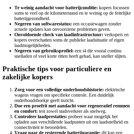
Te weinig aandacht voor batterijconditie:
kopers focussen
soms te veel op de kilometerstand en te weinig op de feitelijke
batterijgezondheid.
Negeren van softwarestatus:
een occasiewagen zonder
actuele updates kan onvoorziene problemen geven.
Onvoldoende check van laadinfrastructuur:
verkopers en
kopers overschatten soms de publieke laadsituatie of eigen
laadmogelijkheden.
Negeren van gebruiksprofiel:
een i4 die vooral continu
snelladen of veel korte ritten heeft gehad, kan sneller slijten.
Praktische tips voor particuliere en
zakelijke kopers
Zorg voor een volledige onderhoudshistorie:
elektrische
wagens vragen om specifieke controle. Een duidelijk
onderhoudsboekje geeft inzicht.
Doe een proefrit met aandacht voor regeneratief remmen
en comfort:
test zowel stadsverkeer als snelweg.
Controleer laadprestaties:
probeer waar mogelijk het
opladen aan verschillende laadpunten uit om laadsnelheid en
connectiviteit te beoordelen.
Vraag naar de resterende batterijgarantie:
dit kan een