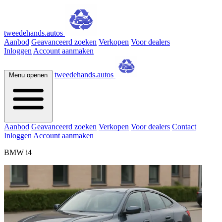
tweedehands.autos
Aanbod
Geavanceerd zoeken
Verkopen
Voor dealers
Inloggen
Account aanmaken
tweedehands.autos
Menu openen
Aanbod
Geavanceerd zoeken
Verkopen
Voor dealers
Contact
Inloggen
Account aanmaken
BMW i4