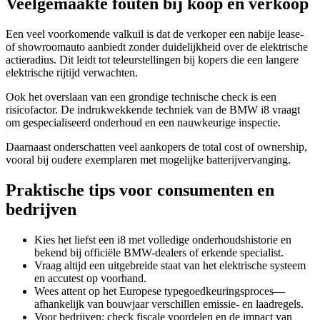
Veelgemaakte fouten bij koop en verkoop
Een veel voorkomende valkuil is dat de verkoper een nabije lease-
of showroomauto aanbiedt zonder duidelijkheid over de elektrische
actieradius. Dit leidt tot teleurstellingen bij kopers die een langere
elektrische rijtijd verwachten.
Ook het overslaan van een grondige technische check is een
risicofactor. De indrukwekkende techniek van de BMW i8 vraagt
om gespecialiseerd onderhoud en een nauwkeurige inspectie.
Daarnaast onderschatten veel aankopers de total cost of ownership,
vooral bij oudere exemplaren met mogelijke batterijvervanging.
Praktische tips voor consumenten en
bedrijven
Kies het liefst een i8 met volledige onderhoudshistorie en
bekend bij officiële BMW-dealers of erkende specialist.
Vraag altijd een uitgebreide staat van het elektrische systeem
en accutest op voorhand.
Wees attent op het Europese typegoedkeuringsproces—
afhankelijk van bouwjaar verschillen emissie- en laadregels.
Voor bedrijven: check fiscale voordelen en de impact van