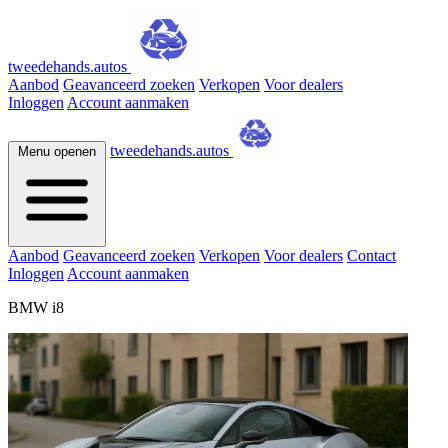
tweedehands.autos
Aanbod
Geavanceerd zoeken
Verkopen
Voor dealers
Inloggen
Account aanmaken
tweedehands.autos
Menu openen
Aanbod
Geavanceerd zoeken
Verkopen
Voor dealers
Contact
Inloggen
Account aanmaken
BMW i8