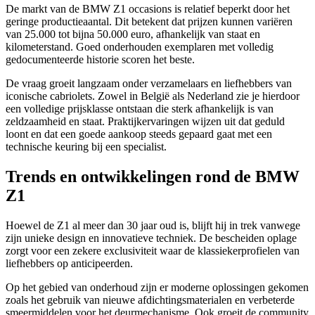
De markt van de BMW Z1 occasions is relatief beperkt door het
geringe productieaantal. Dit betekent dat prijzen kunnen variëren
van 25.000 tot bijna 50.000 euro, afhankelijk van staat en
kilometerstand. Goed onderhouden exemplaren met volledig
gedocumenteerde historie scoren het beste.
De vraag groeit langzaam onder verzamelaars en liefhebbers van
iconische cabriolets. Zowel in België als Nederland zie je hierdoor
een volledige prijsklasse ontstaan die sterk afhankelijk is van
zeldzaamheid en staat. Praktijkervaringen wijzen uit dat geduld
loont en dat een goede aankoop steeds gepaard gaat met een
technische keuring bij een specialist.
Trends en ontwikkelingen rond de BMW
Z1
Hoewel de Z1 al meer dan 30 jaar oud is, blijft hij in trek vanwege
zijn unieke design en innovatieve techniek. De bescheiden oplage
zorgt voor een zekere exclusiviteit waar de klassiekerprofielen van
liefhebbers op anticipeerden.
Op het gebied van onderhoud zijn er moderne oplossingen gekomen
zoals het gebruik van nieuwe afdichtingsmaterialen en verbeterde
smeermiddelen voor het deurmechanisme. Ook groeit de community