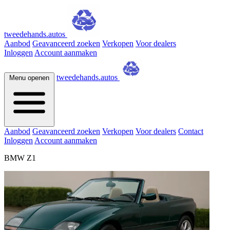
tweedehands.autos
Aanbod
Geavanceerd zoeken
Verkopen
Voor dealers
Inloggen
Account aanmaken
tweedehands.autos
Menu openen
Aanbod
Geavanceerd zoeken
Verkopen
Voor dealers
Contact
Inloggen
Account aanmaken
BMW Z1