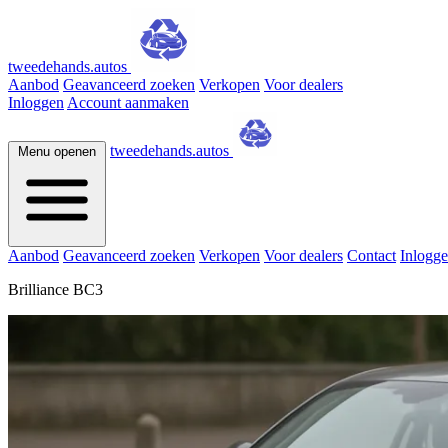
tweedehands.autos
Aanbod
Geavanceerd zoeken
Verkopen
Voor dealers
Inloggen
Account aanmaken
tweedehands.autos
Menu openen
Aanbod
Geavanceerd zoeken
Verkopen
Voor dealers
Contact
Inlogg
Brilliance BC3