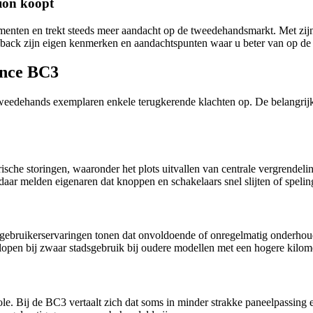
ion koopt
nten en trekt steeds meer aandacht op de tweedehandsmarkt. Met zijn bet
back zijn eigen kenmerken en aandachtspunten waar u beter van op de 
ance BC3
j tweedehands exemplaren enkele terugkerende klachten op. De belangrij
sche storingen, waaronder het plots uitvallen van centrale vergrendeling
aar melden eigenaren dat knoppen en schakelaars snel slijten of spelin
 gebruikerservaringen tonen dat onvoldoende of onregelmatig onderhoud
lopen bij zwaar stadsgebruik bij oudere modellen met een hogere kilom
e. Bij de BC3 vertaalt zich dat soms in minder strakke paneelpassing e