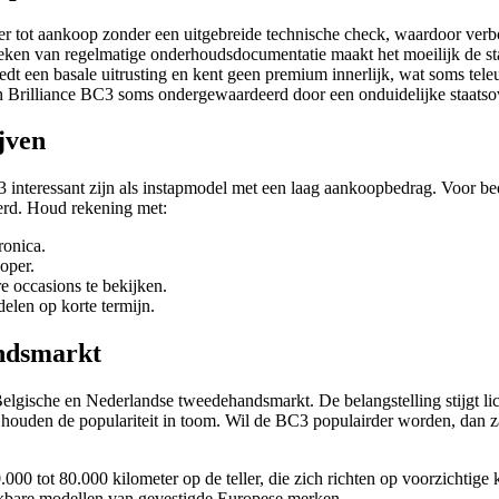
r tot aankoop zonder een uitgebreide technische check, waardoor verb
ken van regelmatige onderhoudsdocumentatie maakt het moeilijk de sta
t een basale uitrusting en kent geen premium innerlijk, wat soms tele
 Brilliance BC3 soms ondergewaardeerd door een onduidelijke staatsov
jven
 interessant zijn als instapmodel met een laag aankoopbedrag. Voor bed
eerd. Houd rekening met:
ronica.
oper.
e occasions te bekijken.
elen op korte termijn.
andsmarkt
Belgische en Nederlandse tweedehandsmarkt. De belangstelling stijgt li
houden de populariteit in toom. Wil de BC3 populairder worden, dan zal
 tot 80.000 kilometer op de teller, die zich richten op voorzichtige 
elijkbare modellen van gevestigde Europese merken.