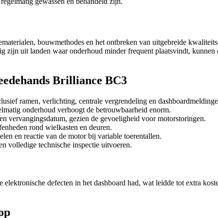
 regelmatig gewassen en behandeld zijn.
materialen, bouwmethodes en het ontbreken van uitgebreide kwaliteitsc
ig zijn uit landen waar onderhoud minder frequent plaatsvindt, kunnen
weedehands Brilliance BC3
inclusief ramen, verlichting, centrale vergrendeling en dashboardmeldinge
elmatig onderhoud verhoogt de betrouwbaarheid enorm.
at en vervangingsdatum, gezien de gevoeligheid voor motorstoringen.
ffenheden rond wielkasten en deuren.
len en reactie van de motor bij variable toerentallen.
en volledige technische inspectie uitvoeren.
elektronische defecten in het dashboard had, wat leidde tot extra kosten
op