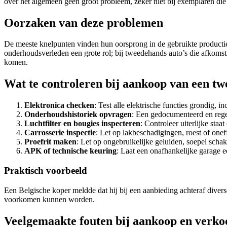
over het algemeen geen groot probleem, zeker niet bij exemplaren die
Oorzaken van deze problemen
De meeste knelpunten vinden hun oorsprong in de gebruikte productie
onderhoudsverleden een grote rol; bij tweedehands auto’s die afkomst
komen.
Wat te controleren bij aankoop van een t
Elektronica checken
: Test alle elektrische functies grondig, 
Onderhoudshistoriek opvragen
: Een gedocumenteerd en reg
Luchtfilter en bougies inspecteren
: Controleer uiterlijke sta
Carrosserie inspectie
: Let op lakbeschadigingen, roest of one
Proefrit maken
: Let op ongebruikelijke geluiden, soepel schake
APK of technische keuring
: Laat een onafhankelijke garage e
Praktisch voorbeeld
Een Belgische koper meldde dat hij bij een aanbieding achteraf diverse 
voorkomen kunnen worden.
Veelgemaakte fouten bij aankoop en verko