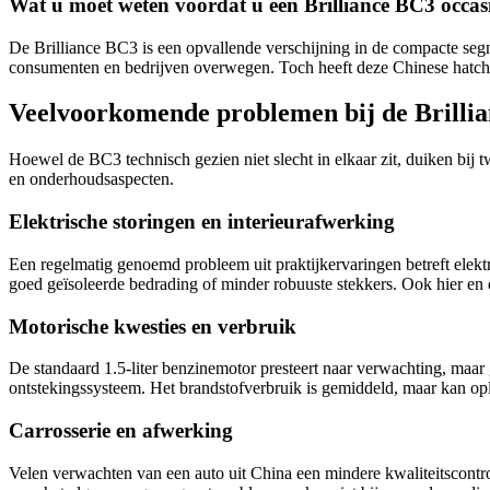
Wat u moet weten voordat u een Brilliance BC3 occas
De Brilliance BC3 is een opvallende verschijning in de compacte segme
consumenten en bedrijven overwegen. Toch heeft deze Chinese hatch
Veelvoorkomende problemen bij de Brilli
Hoewel de BC3 technisch gezien niet slecht in elkaar zit, duiken bi
en onderhoudsaspecten.
Elektrische storingen en interieurafwerking
Een regelmatig genoemd probleem uit praktijkervaringen betreft elektri
goed geïsoleerde bedrading of minder robuuste stekkers. Ook hier en d
Motorische kwesties en verbruik
De standaard 1.5-liter benzinemotor presteert naar verwachting, maar
ontstekingssysteem. Het brandstofverbruik is gemiddeld, maar kan op
Carrosserie en afwerking
Velen verwachten van een auto uit China een mindere kwaliteitscontrol