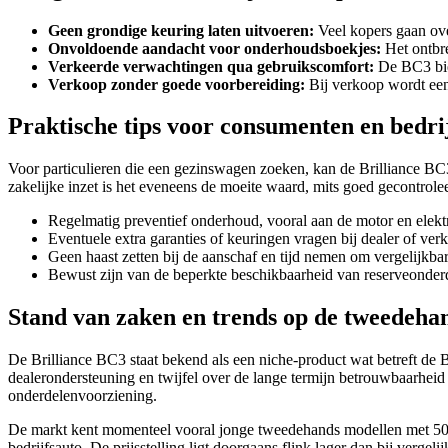
Geen grondige keuring laten uitvoeren:
Veel kopers gaan ove
Onvoldoende aandacht voor onderhoudsboekjes:
Het ontbre
Verkeerde verwachtingen qua gebruikscomfort:
De BC3 bied
Verkoop zonder goede voorbereiding:
Bij verkoop wordt een
Praktische tips voor consumenten en bedri
Voor particulieren die een gezinswagen zoeken, kan de Brilliance BC3
zakelijke inzet is het eveneens de moeite waard, mits goed gecontrol
Regelmatig preventief onderhoud, vooral aan de motor en elekt
Eventuele extra garanties of keuringen vragen bij dealer of verk
Geen haast zetten bij de aanschaf en tijd nemen om vergelijkbar
Bewust zijn van de beperkte beschikbaarheid van reserveonderd
Stand van zaken en trends op de tweedeh
De Brilliance BC3 staat bekend als een niche-product wat betreft de 
dealerondersteuning en twijfel over de lange termijn betrouwbaarheid 
onderdelenvoorziening.
De markt kent momenteel vooral jonge tweedehands modellen met 50.000
bedrijfsauto. De prijsstelling ligt doorgaans flink lager dan bij verg