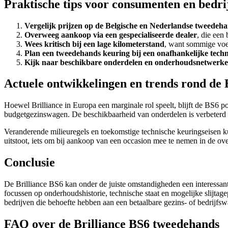
Praktische tips voor consumenten en bedri
Vergelijk prijzen op de Belgische en Nederlandse tweede
Overweeg aankoop via een gespecialiseerde dealer
, die een
Wees kritisch bij een lage kilometerstand
, want sommige voe
Plan een tweedehands keuring bij een onafhankelijke techn
Kijk naar beschikbare onderdelen en onderhoudsnetwerk
Actuele ontwikkelingen en trends rond de 
Hoewel Brilliance in Europa een marginale rol speelt, blijft de BS6 p
budgetgezinswagen. De beschikbaarheid van onderdelen is verbeterd do
Veranderende milieuregels en toekomstige technische keuringseisen 
uitstoot, iets om bij aankoop van een occasion mee te nemen in de ov
Conclusie
De Brilliance BS6 kan onder de juiste omstandigheden een interessant
focussen op onderhoudshistorie, technische staat en mogelijke slijtag
bedrijven die behoefte hebben aan een betaalbare gezins- of bedrijfsw
FAQ over de Brilliance BS6 tweedehands