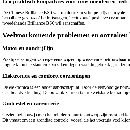
Een praktisch koopadvies voor consumenten en bedrij
De Chinese Brilliance BS6 valt op door zijn scherpe prijs en royale 
betaalbare gezins- of bedrijfswagen, heeft zowel positieve ervaring
tweedehands Brilliance BS6 wil aanschaffen.
Veelvoorkomende problemen en oorzaken b
Motor en aandrijflijn
Praktijkervaringen van eigenaars wijzen op wisselende betrouwbaarhei
hogere kilometerstanden. Oorzaken liggen vaak in gebrekkig onderhoud
Elektronica en comfortvoorzieningen
De elektronica is een ander aandachtspunt. Door de eenvoudige bouw 
dashboardverlichting. De oorzaak zit meestal in kwetsbare bedrading 
Onderstel en carrosserie
Gezien het bouwjaar en het minder robuuste ontwerp zijn roestplekken 
Dit vraagt om een grondige controle, vooral als het voertuig veel kilo