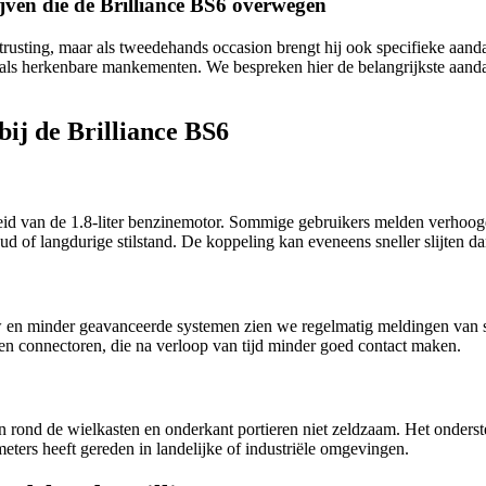
ven die de Brilliance BS6 overwegen
uitrusting, maar als tweedehands occasion brengt hij ook specifieke aa
en als herkenbare mankementen. We bespreken hier de belangrijkste aan
ij de Brilliance BS6
d van de 1.8-liter benzinemotor. Sommige gebruikers melden verhoogd o
 of langdurige stilstand. De koppeling kan eveneens sneller slijten da
en minder geavanceerde systemen zien we regelmatig meldingen van sto
en connectoren, die na verloop van tijd minder goed contact maken.
rond de wielkasten en onderkant portieren niet zeldzaam. Het onderstel
meters heeft gereden in landelijke of industriële omgevingen.