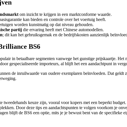
jven
handsmarkt
om inzicht te krijgen in een marktconforme waarde.
 basisgarantie kan bieden en controle over het voertuig heeft.
rtuigen worden kunstmatig op dat niveau gehouden.
ische partij
die ervaring heeft met Chinese automodellen.
en
; dit kan het gebruiksgemak en de bedrijfskosten aanzienlijk beïnvloe
Brilliance BS6
opulair in betaalbare segmenten vanwege het gunstige prijskaartje. Het m
or gespecialiseerde importeurs, al blijft het een aandachtpunt in verg
kunnen de inruilwaarde van oudere exemplaren beïnvloeden. Dat geldt 
erweging.
e tweedehands keuze zijn, vooral voor kopers met een beperkt budget. 
eplekken. Door deze tips en aandachtspunten te volgen voorkom je onver
agen blijft de BS6 een optie, mits je je bewust bent van de specifieke