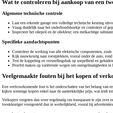
Wat te controleren bij aankoop van een tw
Algemene technische controle
Laat een erkende garage een volledige technische keuring uitv
Vraag duidelijk naar het onderhoudsboekje en controleer of ge
Inspecteer het oliepeil en de oliekleur; een melkachtige substan
Specifieke aandachtspunten
Controleer de werking van alle elektrische componenten, zoals 
Kijk nauwkeurig naar roestplekken, vooral onder de auto, rond 
Test de koppeling en versnellingsbak op soepelheid en geluiden 
Proefrit maken op variërende wegen om onregelmatigheden in h
Veelgemaakte fouten bij het kopen of verk
Een veelvoorkomende fout is het onderschatten van het belang van ee
kijken sommige kopers enkel naar de aantrekkelijke prijs, wat leidt tot t
Verkopers vergeten dan weer regelmatig om transparant te zijn over 
rooskleuriger voorgesteld dan in werkelijkheid, vooral bij advertenties