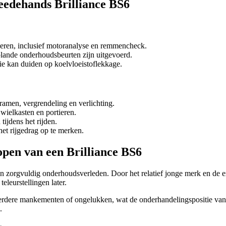
eedehands Brilliance BS6
oeren, inclusief motoranalyse en remmencheck.
plande onderhoudsbeurten zijn uitgevoerd.
tie kan duiden op koelvloeistoflekkage.
ramen, vergrendeling en verlichting.
wielkasten en portieren.
tijdens het rijden.
et rijgedrag op te merken.
open van een Brilliance BS6
n zorgvuldig onderhoudsverleden. Door het relatief jonge merk en de e
eleurstellingen later.
eerdere mankementen of ongelukken, wat de onderhandelingspositie van
.