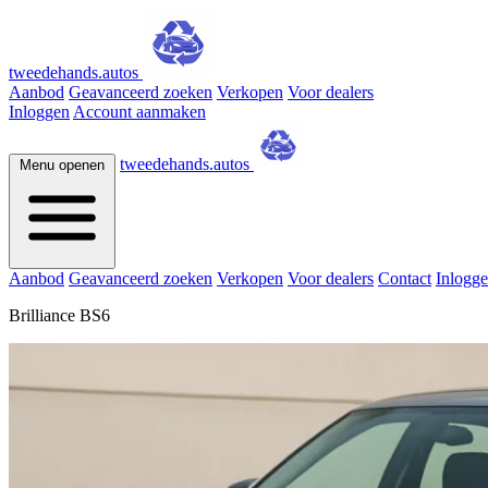
tweedehands.autos
Aanbod
Geavanceerd zoeken
Verkopen
Voor dealers
Inloggen
Account aanmaken
tweedehands.autos
Menu openen
Aanbod
Geavanceerd zoeken
Verkopen
Voor dealers
Contact
Inlogg
Brilliance BS6