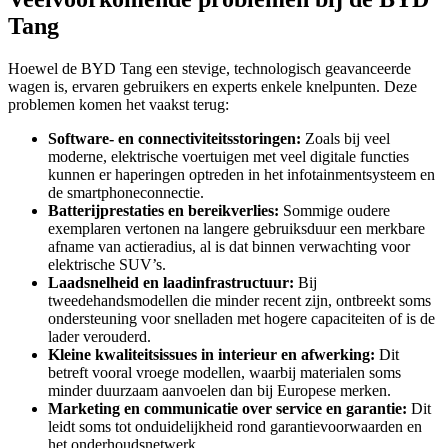
Tang
Hoewel de BYD Tang een stevige, technologisch geavanceerde
wagen is, ervaren gebruikers en experts enkele knelpunten. Deze
problemen komen het vaakst terug:
Software- en connectiviteitsstoringen:
Zoals bij veel
moderne, elektrische voertuigen met veel digitale functies
kunnen er haperingen optreden in het infotainmentsysteem en
de smartphoneconnectie.
Batterijprestaties en bereikverlies:
Sommige oudere
exemplaren vertonen na langere gebruiksduur een merkbare
afname van actieradius, al is dat binnen verwachting voor
elektrische SUV’s.
Laadsnelheid en laadinfrastructuur:
Bij
tweedehandsmodellen die minder recent zijn, ontbreekt soms
ondersteuning voor snelladen met hogere capaciteiten of is de
lader verouderd.
Kleine kwaliteitsissues in interieur en afwerking:
Dit
betreft vooral vroege modellen, waarbij materialen soms
minder duurzaam aanvoelen dan bij Europese merken.
Marketing en communicatie over service en garantie:
Dit
leidt soms tot onduidelijkheid rond garantievoorwaarden en
het onderhoudsnetwerk.