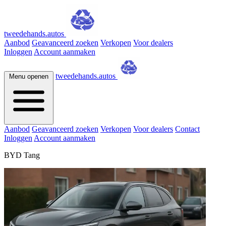
tweedehands.autos
Aanbod
Geavanceerd zoeken
Verkopen
Voor dealers
Inloggen
Account aanmaken
tweedehands.autos
Menu openen
Aanbod
Geavanceerd zoeken
Verkopen
Voor dealers
Contact
Inloggen
Account aanmaken
BYD Tang