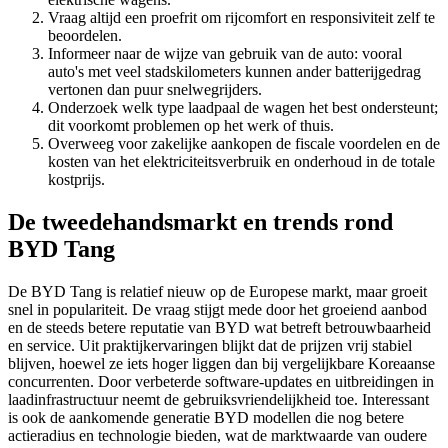
Vraag altijd een proefrit om rijcomfort en responsiviteit zelf te
beoordelen.
Informeer naar de wijze van gebruik van de auto: vooral
auto's met veel stadskilometers kunnen ander batterijgedrag
vertonen dan puur snelwegrijders.
Onderzoek welk type laadpaal de wagen het best ondersteunt;
dit voorkomt problemen op het werk of thuis.
Overweeg voor zakelijke aankopen de fiscale voordelen en de
kosten van het elektriciteitsverbruik en onderhoud in de totale
kostprijs.
De tweedehandsmarkt en trends rond
BYD Tang
De BYD Tang is relatief nieuw op de Europese markt, maar groeit
snel in populariteit. De vraag stijgt mede door het groeiend aanbod
en de steeds betere reputatie van BYD wat betreft betrouwbaarheid
en service. Uit praktijkervaringen blijkt dat de prijzen vrij stabiel
blijven, hoewel ze iets hoger liggen dan bij vergelijkbare Koreaanse
concurrenten. Door verbeterde software-updates en uitbreidingen in
laadinfrastructuur neemt de gebruiksvriendelijkheid toe. Interessant
is ook de aankomende generatie BYD modellen die nog betere
actieradius en technologie bieden, wat de marktwaarde van oudere