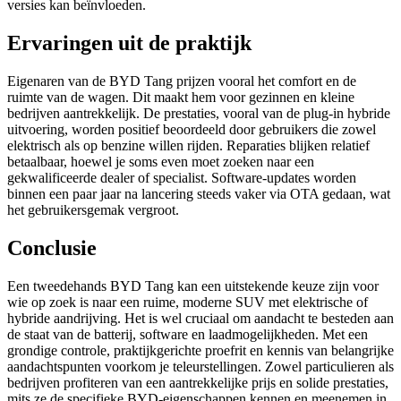
versies kan beïnvloeden.
Ervaringen uit de praktijk
Eigenaren van de BYD Tang prijzen vooral het comfort en de
ruimte van de wagen. Dit maakt hem voor gezinnen en kleine
bedrijven aantrekkelijk. De prestaties, vooral van de plug-in hybride
uitvoering, worden positief beoordeeld door gebruikers die zowel
elektrisch als op benzine willen rijden. Reparaties blijken relatief
betaalbaar, hoewel je soms even moet zoeken naar een
gekwalificeerde dealer of specialist. Software-updates worden
binnen een paar jaar na lancering steeds vaker via OTA gedaan, wat
het gebruikersgemak vergroot.
Conclusie
Een tweedehands BYD Tang kan een uitstekende keuze zijn voor
wie op zoek is naar een ruime, moderne SUV met elektrische of
hybride aandrijving. Het is wel cruciaal om aandacht te besteden aan
de staat van de batterij, software en laadmogelijkheden. Met een
grondige controle, praktijkgerichte proefrit en kennis van belangrijke
aandachtspunten voorkom je teleurstellingen. Zowel particulieren als
bedrijven profiteren van een aantrekkelijke prijs en solide prestaties,
mits ze de specifieke BYD-eigenschappen kennen en meenemen in