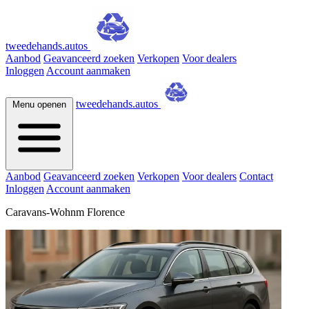
tweedehands.autos
Aanbod
Geavanceerd zoeken
Verkopen
Voor dealers
Inloggen
Account aanmaken
tweedehands.autos
Menu openen
Aanbod
Geavanceerd zoeken
Verkopen
Voor dealers
Contact
Inloggen
Account aanmaken
Caravans-Wohnm Florence