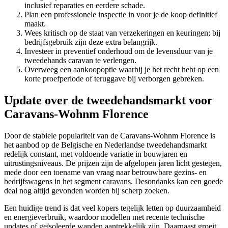
inclusief reparaties en eerdere schade.
Plan een professionele inspectie in voor je de koop definitief
maakt.
Wees kritisch op de staat van verzekeringen en keuringen; bij
bedrijfsgebruik zijn deze extra belangrijk.
Investeer in preventief onderhoud om de levensduur van je
tweedehands caravan te verlengen.
Overweeg een aankoopoptie waarbij je het recht hebt op een
korte proefperiode of teruggave bij verborgen gebreken.
Update over de tweedehandsmarkt voor
Caravans-Wohnm Florence
Door de stabiele populariteit van de Caravans-Wohnm Florence is
het aanbod op de Belgische en Nederlandse tweedehandsmarkt
redelijk constant, met voldoende variatie in bouwjaren en
uitrustingsniveaus. De prijzen zijn de afgelopen jaren licht gestegen,
mede door een toename van vraag naar betrouwbare gezins- en
bedrijfswagens in het segment caravans. Desondanks kan een goede
deal nog altijd gevonden worden bij scherp zoeken.
Een huidige trend is dat veel kopers tegelijk letten op duurzaamheid
en energieverbruik, waardoor modellen met recente technische
updates of geïsoleerde wanden aantrekkelijk zijn. Daarnaast groeit