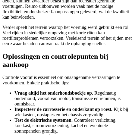
deden, kunnen zwaarder belast zijn dan recreatief gebruikte
voertuigen. Reimo-uitbouwen worden vaak met de nodige
flexibiliteit en doe-het-zelf-aanpassingen geleverd, wat de kwaliteit
kan beïnvloeden.
Verder speelt het terrein waarop het voertuig werd gebruikt een rol.
Veel rijden in stedelijke omgeving met korte ritten kan
roetfilterproblemen veroorzaken. Veeleisend terrein of het rijden met
een zwaar beladen caravan raakt de ophanging sneller.
Oplossingen en controlepunten bij
aankoop
Controle vooraf is essentieel om onaangename verrassingen te
voorkomen. Enkele praktische tips:
Vraag altijd het onderhoudsboekje op.
Regelmatig
onderhoud, vooral van motor, transmissie en remmen, is
onmisbaar.
Inspecteer de carrosserie en onderkant op roest.
Kijk bij
wielkasten, opstapjes en het chassis zorgvuldig.
Test de elektrische systemen.
Controleer verlichting,
koelkast, stroomvoorziening, kachel en eventuele
zonnepanelen grondig.