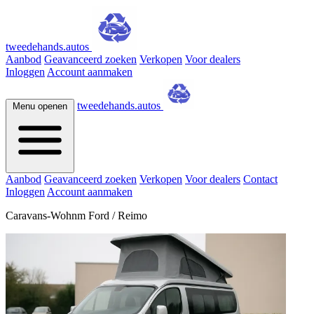
tweedehands.autos
Aanbod
Geavanceerd zoeken
Verkopen
Voor dealers
Inloggen
Account aanmaken
tweedehands.autos
Menu openen
Aanbod
Geavanceerd zoeken
Verkopen
Voor dealers
Contact
Inloggen
Account aanmaken
Caravans-Wohnm Ford / Reimo