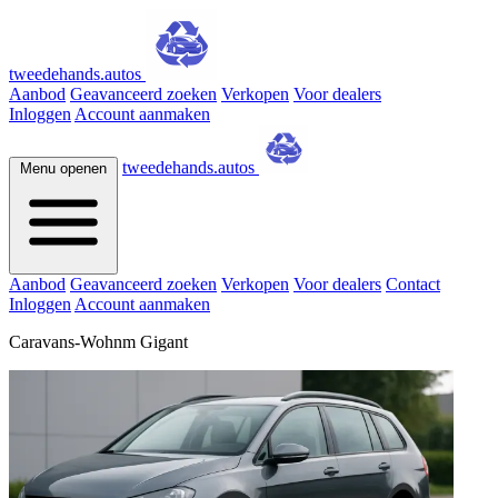
tweedehands.autos
Aanbod
Geavanceerd zoeken
Verkopen
Voor dealers
Inloggen
Account aanmaken
tweedehands.autos
Menu openen
Aanbod
Geavanceerd zoeken
Verkopen
Voor dealers
Contact
Inloggen
Account aanmaken
Caravans-Wohnm Gigant