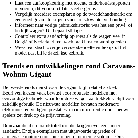
Laat een aankoopkeuring met recente onderhoudsrapporten
uitvoeren, dit voorkomt later veel ergernis.
Vergelijk meerdere exemplaren op de tweedehandsmarkt om
een goed gevoel te krijgen voor prijs-kwaliteitverhouding.
Informeer naar vorige gebruikshistorie: was het een privé- of
bedrijfswagen? Dit bepaalt slijtage.
Controleer extra aandachtig op roest als de wagen veel in
België of Nederland met vochtige klimaten werd gereden.
Wees realistisch over je vervoersbehoefte en bekijk of het
model past bij je dagelijkse gebruik.
Trends en ontwikkelingen rond Caravans-
Wohnm Gigant
De tweedehands markt voor de Gigant blijft relatief stabiel.
Bedrijven kiezen vaak bewust voor robuuste modellen met
eenvoudige techniek, waardoor deze wagen aantrekkelijk blijft voor
zakelijk gebruik. De nieuwste modellen bevatten modernere
elektronica en veiligere prestaties, maar concurrentie door nieuwe
spelers zet druk op de prijsvorming.
Duurzaamheid en brandstofefficiëntie krijgen eveneens meer
aandacht. Er zijn exemplaren met uitgevoerde upgrades of
aangepaste motoren om aan strengere normen te voldoen. Ook