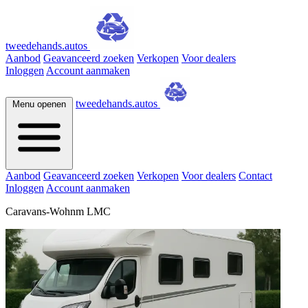
tweedehands.autos
Aanbod
Geavanceerd zoeken
Verkopen
Voor dealers
Inloggen
Account aanmaken
tweedehands.autos
Menu openen
Aanbod
Geavanceerd zoeken
Verkopen
Voor dealers
Contact
Inloggen
Account aanmaken
Caravans-Wohnm LMC