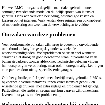
Hoewel LMC doorgaans degelijke materialen gebruikt, tonen
sommige tweedehands modellen duidelijk sporen van intensief
gebruik. Denk aan versleten bekleding, beschadigde kasten en
krassen op het interieur. Vaak vergen deze ruimtes een opknapbeurt
of modernisering om weer aan de verwachtingen te voldoen.
Oorzaken van deze problemen
Veel voorkomende oorzaken zijn terug te voeren op onvoldoende
onderhoud en langdurige opslag onder wisselende
weersomstandigheden. Vochtproblemen ontstaan snel wanneer
caravans niet droog en goed beschermd staan, bijvoorbeeld vaak
buiten geparkeerd zonder afdekking. Technische defecten vinden
hun oorsprong in veroudering, maar ook in onregelmatige keuringen
en reparaties door niet-gespecialiseerde garages.
Ook het gebruiksprofiel speelt mee: bedrijfsmatig gebruikte LMC’s,
bijvoorbeeld verhuurcaravans, tonen vaker intensief gebruik en
wisselende gebruikers, met extra slijtage en problemen tot gevolg.
Particulieren die rustig en secuur met hun caravan zijn omgegaan,
leveren doorgaans minder problemen op.
Belangrijke controlepunten bij aankoop