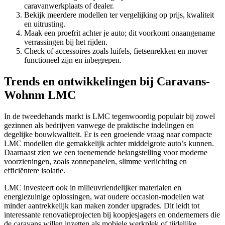
caravanwerkplaats of dealer.
Bekijk meerdere modellen ter vergelijking op prijs, kwaliteit
en uitrusting.
Maak een proefrit achter je auto; dit voorkomt onaangename
verrassingen bij het rijden.
Check of accessoires zoals luifels, fietsenrekken en mover
functioneel zijn en inbegrepen.
Trends en ontwikkelingen bij Caravans-
Wohnm LMC
In de tweedehands markt is LMC tegenwoordig populair bij zowel
gezinnen als bedrijven vanwege de praktische indelingen en
degelijke bouwkwaliteit. Er is een groeiende vraag naar compacte
LMC modellen die gemakkelijk achter middelgrote auto’s kunnen.
Daarnaast zien we een toenemende belangstelling voor moderne
voorzieningen, zoals zonnepanelen, slimme verlichting en
efficiëntere isolatie.
LMC investeert ook in milieuvriendelijker materialen en
energiezuinige oplossingen, wat oudere occasion-modellen wat
minder aantrekkelijk kan maken zonder upgrades. Dit leidt tot
interessante renovatieprojecten bij koopjesjagers en ondernemers die
de caravans willen inzetten als mobiele werkplek of tijdelijke