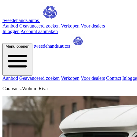
tweedehands.autos
Aanbod
Geavanceerd zoeken
Verkopen
Voor dealers
Inloggen
Account aanmaken
tweedehands.autos
Menu openen
Aanbod
Geavanceerd zoeken
Verkopen
Voor dealers
Contact
Inlogg
Caravans-Wohnm Riva