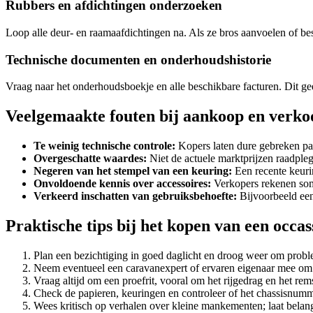
Rubbers en afdichtingen onderzoeken
Loop alle deur- en raamaafdichtingen na. Als ze bros aanvoelen of be
Technische documenten en onderhoudshistorie
Vraag naar het onderhoudsboekje en alle beschikbare facturen. Dit geef
Veelgemaakte fouten bij aankoop en verko
Te weinig technische controle:
Kopers laten dure gebreken pas
Overgeschatte waardes:
Niet de actuele marktprijzen raadpleg
Negeren van het stempel van een keuring:
Een recente keuri
Onvoldoende kennis over accessoires:
Verkopers rekenen soms
Verkeerd inschatten van gebruiksbehoefte:
Bijvoorbeeld een 
Praktische tips bij het kopen van een oc
Plan een bezichtiging in goed daglicht en droog weer om probl
Neem eventueel een caravanexpert of ervaren eigenaar mee om 
Vraag altijd om een proefrit, vooral om het rijgedrag en het rem
Check de papieren, keuringen en controleer of het chassisnu
Wees kritisch op verhalen over kleine mankementen; laat belang