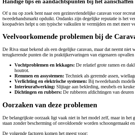
Handige tips en aandachtspunten bij het aanschaff
Of u nu op zoek bent naar een gezinsvriendelijke caravan voor recrea
tweedehandsmarkt opduikt. Ondanks zijn degelijke reputatie is het v
koopadvies helpt u om typische valkuilen te vermijden en met meer 
Veelvoorkomende problemen bij de Cara
De Riva staat bekend als een degelijke caravan, maar dat neemt niet
terugkerende punten die in praktijkervaringen van eigenaren opvallen 
Vochtproblemen en lekkages:
De relatief grote ramen en dak
houtrot.
Remmen en assystemen:
Techniek als geremde assen, wiellage
Verlichting en elektrische systemen:
Bij tweedehands modellen
Interieurafwerking:
Slijtage aan bekleding, meubels en keuken
Dichtingen en rubbers:
De rubberen afdichtingen van deuren e
Oorzaken van deze problemen
De belangrijkste oorzaak ligt vaak niet in het model zelf, maar in h
staan zonder bescherming of onvoldoende worden schoongemaakt en 
De volgende factoren komen het meest voor: