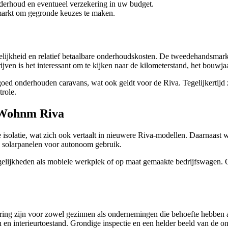
nderhoud en eventueel verzekering in uw budget.
markt om gegronde keuzes te maken.
lijkheid en relatief betaalbare onderhoudskosten. De tweedehandsmarkt
ven is het interessant om te kijken naar de kilometerstand, het bouwja
oed onderhouden caravans, wat ook geldt voor de Riva. Tegelijkertijd zij
trole.
-Wohnm Riva
e isolatie, wat zich ook vertaalt in nieuwere Riva-modellen. Daarnaast
n solarpanelen voor autonoom gebruik.
mogelijkheden als mobiele werkplek of op maat gemaakte bedrijfswagen.
g zijn voor zowel gezinnen als ondernemingen die behoefte hebben aa
en interieurtoestand. Grondige inspectie en een helder beeld van de 