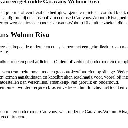
en van een gebruikte Caravans-Wohnm Riva
tief gebruik of een flexibele bedrijfswagen die ruimte en comfort bied
erstandig om bij de aanschaf van een used Caravans-Wohnm Riva goed te
vertrouwen een tweedehands Caravans-Wohnm Riva uit te zoeken die bi
vans-Wohnm Riva
 weg dat bepaalde onderdelen en systemen met een gebruiksduur van mee
zijn:
luiken moeten goed afdichten. Oudere of verkeerd onderhouden exemplar
rs en trommelremmen moeten gecontroleerd worden op slijtage. Verkeerd 
 komen aansluitingen en kabelbreuken regelmatig voor, vooral bij inte
toestellen kan verschillen, afhankelijk van gebruik en onderhoud.
n ramen worden na jaren bros en verliezen hun functie, met tocht en v
et gebruik en onderhoud. Caravans, waaronder de Caravans-Wohnm Riva, z
gecontroleerd.