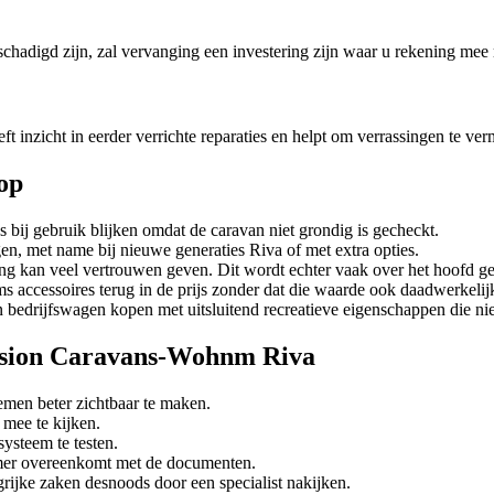
schadigd zijn, zal vervanging een investering zijn waar u rekening me
t inzicht in eerder verrichte reparaties en helpt om verrassingen te ver
op
 bij gebruik blijken omdat de caravan niet grondig is gecheckt.
en, met name bij nieuwe generaties Riva of met extra opties.
ng kan veel vertrouwen geven. Dit wordt echter vaak over het hoofd ge
 accessoires terug in de prijs zonder dat die waarde ook daadwerkeli
bedrijfswagen kopen met uitsluitend recreatieve eigenschappen die niet
cassion Caravans-Wohnm Riva
emen beter zichtbaar te maken.
mee te kijken.
systeem te testen.
mmer overeenkomt met de documenten.
rijke zaken desnoods door een specialist nakijken.