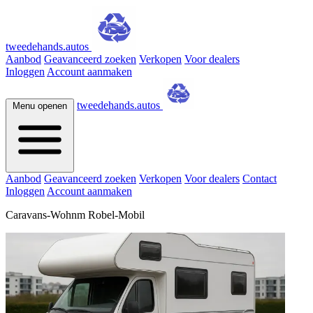
tweedehands.autos
Aanbod
Geavanceerd zoeken
Verkopen
Voor dealers
Inloggen
Account aanmaken
tweedehands.autos
Menu openen
Aanbod
Geavanceerd zoeken
Verkopen
Voor dealers
Contact
Inloggen
Account aanmaken
Caravans-Wohnm Robel-Mobil