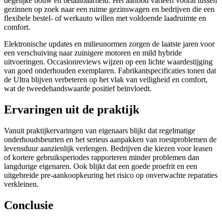
degelijke bouw en betaalbaarheid. Het aanbod varieert vooral tussen
gezinnen op zoek naar een ruime gezinswagen en bedrijven die een
flexibele bestel- of werkauto willen met voldoende laadruimte en
comfort.
Elektronische updates en milieunormen zorgen de laatste jaren voor
een verschuiving naar zuinigere motoren en mild hybride
uitvoeringen. Occasionreviews wijzen op een lichte waardestijging
van goed onderhouden exemplaren. Fabrikantspecificaties tonen dat
de Ultra blijven verbeteren op het vlak van veiligheid en comfort,
wat de tweedehandswaarde positief beïnvloedt.
Ervaringen uit de praktijk
Vanuit praktijkervaringen van eigenaars blijkt dat regelmatige
onderhoudsbeurten en het serieus aanpakken van roestproblemen de
levensduur aanzienlijk verlengen. Bedrijven die kiezen voor leasen
of kortere gebruiksperiodes rapporteren minder problemen dan
langdurige eigenaren. Ook blijkt dat een goede proefrit en een
uitgebreide pre-aankoopkeuring het risico op onverwachte reparaties
verkleinen.
Conclusie