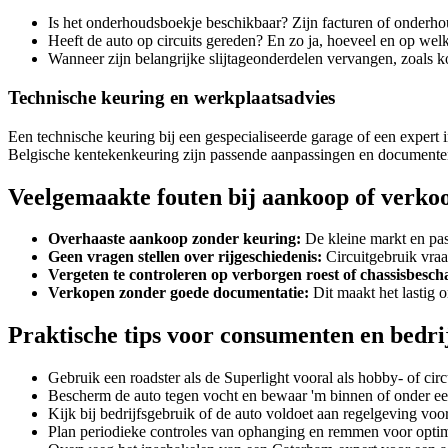
Is het onderhoudsboekje beschikbaar? Zijn facturen of onderh
Heeft de auto op circuits gereden? En zo ja, hoeveel en op welk
Wanneer zijn belangrijke slijtageonderdelen vervangen, zoals
Technische keuring en werkplaatsadvies
Een technische keuring bij een gespecialiseerde garage of een expert 
Belgische kentekenkeuring zijn passende aanpassingen en documente
Veelgemaakte fouten bij aankoop of verko
Overhaaste aankoop zonder keuring:
De kleine markt en pas
Geen vragen stellen over rijgeschiedenis:
Circuitgebruik vraag
Vergeten te controleren op verborgen roest of chassisbesch
Verkopen zonder goede documentatie:
Dit maakt het lastig 
Praktische tips voor consumenten en bedri
Gebruik een roadster als de Superlight vooral als hobby- of ci
Bescherm de auto tegen vocht en bewaar 'm binnen of onder e
Kijk bij bedrijfsgebruik of de auto voldoet aan regelgeving vo
Plan periodieke controles van ophanging en remmen voor optimal