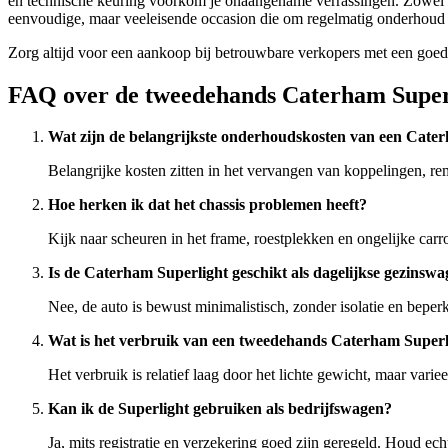
en technische keuring voorkom je onaangename verrassingen. Zowel con
eenvoudige, maar veeleisende occasion die om regelmatig onderhoud e
Zorg altijd voor een aankoop bij betrouwbare verkopers met een goede
FAQ over de tweedehands Caterham Super
Wat zijn de belangrijkste onderhoudskosten van een Cate
Belangrijke kosten zitten in het vervangen van koppelingen, rem
Hoe herken ik dat het chassis problemen heeft?
Kijk naar scheuren in het frame, roestplekken en ongelijke carro
Is de Caterham Superlight geschikt als dagelijkse gezinsw
Nee, de auto is bewust minimalistisch, zonder isolatie en beper
Wat is het verbruik van een tweedehands Caterham Superl
Het verbruik is relatief laag door het lichte gewicht, maar variee
Kan ik de Superlight gebruiken als bedrijfswagen?
Ja, mits registratie en verzekering goed zijn geregeld. Houd ec