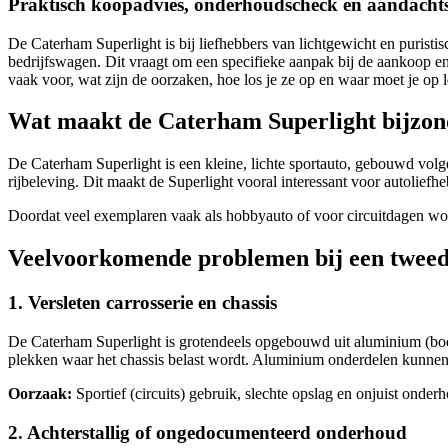
Praktisch koopadvies, onderhoudscheck en aandachts
De Caterham Superlight is bij liefhebbers van lichtgewicht en puristi
bedrijfswagen. Dit vraagt om een specifieke aanpak bij de aankoop en
vaak voor, wat zijn de oorzaken, hoe los je ze op en waar moet je op 
Wat maakt de Caterham Superlight bijzon
De Caterham Superlight is een kleine, lichte sportauto, gebouwd volg
rijbeleving. Dit maakt de Superlight vooral interessant voor autoliefh
Doordat veel exemplaren vaak als hobbyauto of voor circuitdagen wor
Veelvoorkomende problemen bij een twee
1. Versleten carrosserie en chassis
De Caterham Superlight is grotendeels opgebouwd uit aluminium (bodem
plekken waar het chassis belast wordt. Aluminium onderdelen kunnen
Oorzaak:
Sportief (circuits) gebruik, slechte opslag en onjuist onde
2. Achterstallig of ongedocumenteerd onderhoud