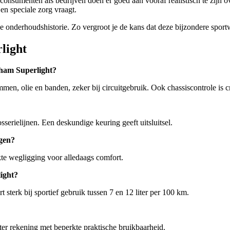
sumenten als bedrijven doen er goed aan vooraf realistisch te zijn ov
n speciale zorg vraagt.
 onderhoudshistorie. Zo vergroot je de kans dat deze bijzondere sportw
light
rham Superlight?
men, olie en banden, zeker bij circuitgebruik. Ook chassiscontrole is c
sserielijnen. Een deskundige keuring geeft uitsluitsel.
agen?
kte wegligging voor alledaags comfort.
ight?
rt sterk bij sportief gebruik tussen 7 en 12 liter per 100 km.
hter rekening met beperkte praktische bruikbaarheid.