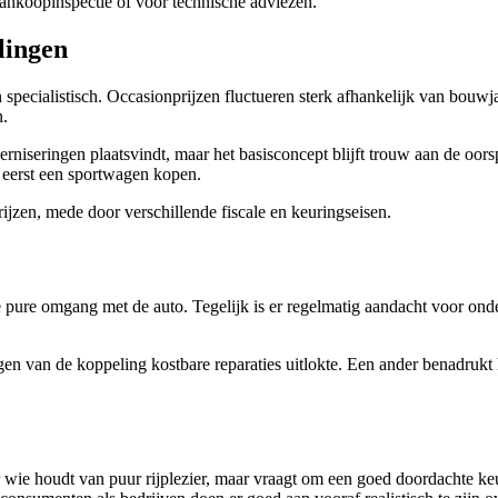
nkoopinspectie of voor technische adviezen.
lingen
 specialistisch. Occasionprijzen fluctueren sterk afhankelijk van bouw
n.
rniseringen plaatsvindt, maar het basisconcept blijft trouw aan de oors
t eerst een sportwagen kopen.
ijzen, mede door verschillende fiscale en keuringseisen.
de pure omgang met de auto. Tegelijk is er regelmatig aandacht voor o
ngen van de koppeling kostbare reparaties uitlokte. Een ander benadrukt
ie houdt van puur rijplezier, maar vraagt om een goed doordachte keuz