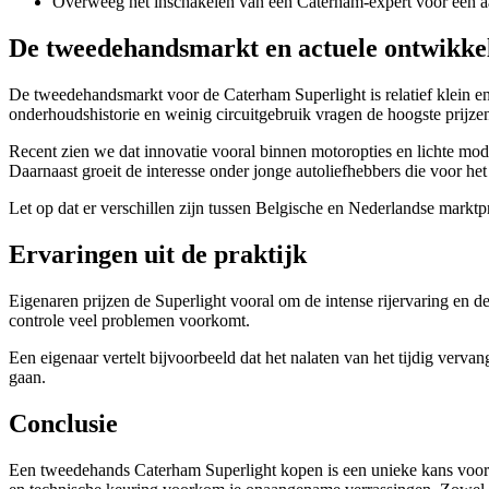
Overweeg het inschakelen van een Caterham-expert voor een aa
De tweedehandsmarkt en actuele ontwikke
De tweedehandsmarkt voor de Caterham Superlight is relatief klein en
onderhoudshistorie en weinig circuitgebruik vragen de hoogste prijze
Recent zien we dat innovatie vooral binnen motoropties en lichte mode
Daarnaast groeit de interesse onder jonge autoliefhebbers die voor he
Let op dat er verschillen zijn tussen Belgische en Nederlandse marktpr
Ervaringen uit de praktijk
Eigenaren prijzen de Superlight vooral om de intense rijervaring en 
controle veel problemen voorkomt.
Een eigenaar vertelt bijvoorbeeld dat het nalaten van het tijdig verva
gaan.
Conclusie
Een tweedehands Caterham Superlight kopen is een unieke kans voor w