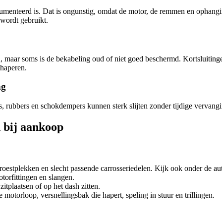
ocumenteerd is. Dat is ongunstig, omdat de motor, de remmen en ophang
f wordt gebruikt.
 maar soms is de bekabeling oud of niet goed beschermd. Kortsluitinge
 haperen.
ng
s, rubbers en schokdempers kunnen sterk slijten zonder tijdige vervangin
 bij aankoop
roestplekken en slecht passende carrosseriedelen. Kijk ook onder de aut
otorfittingen en slangen.
tplaatsen of op het dash zitten.
motorloop, versnellingsbak die hapert, speling in stuur en trillingen.