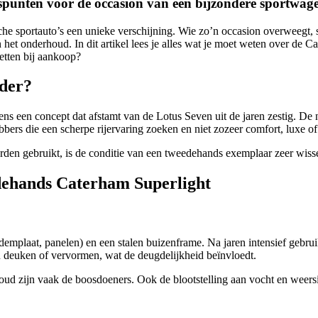
punten voor de occasion van een bijzondere sportwag
sche sportauto’s een unieke verschijning. Wie zo’n occasion overweegt, 
 het onderhoud. In dit artikel lees je alles wat je moet weten over d
letten bij aankoop?
der?
ens een concept dat afstamt van de Lotus Seven uit de jaren zestig. De
ebbers die een scherpe rijervaring zoeken en niet zozeer comfort, luxe of
den gebruikt, is de conditie van een tweedehands exemplaar zeer wiss
dehands Caterham Superlight
plaat, panelen) en een stalen buizenframe. Na jaren intensief gebruik, 
 deuken of vervormen, wat de deugdelijkheid beïnvloedt.
rhoud zijn vaak de boosdoeners. Ook de blootstelling aan vocht en weers