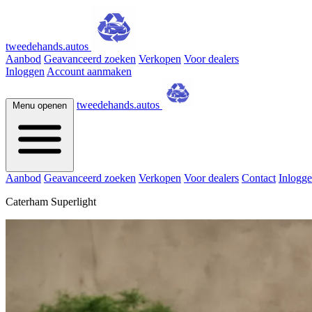
tweedehands.autos
Aanbod
Geavanceerd zoeken
Verkopen
Voor dealers
Inloggen
Account aanmaken
tweedehands.autos
Menu openen
Aanbod
Geavanceerd zoeken
Verkopen
Voor dealers
Contact
Inlogg
Caterham Superlight