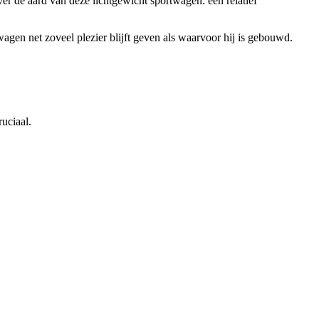
er de aard van deze lichtgewicht sportwagen: een relatief
agen net zoveel plezier blijft geven als waarvoor hij is gebouwd.
ruciaal.