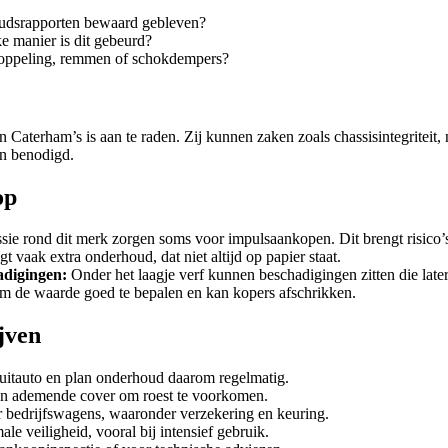
oudsrapporten bewaard gebleven?
e manier is dit gebeurd?
 koppeling, remmen of schokdempers?
in Caterham’s is aan te raden. Zij kunnen zaken zoals chassisintegritei
n benodigd.
op
sie rond dit merk zorgen soms voor impulsaankopen. Dit brengt risico’
t vaak extra onderhoud, dat niet altijd op papier staat.
adigingen:
Onder het laagje verf kunnen beschadigingen zitten die late
om de waarde goed te bepalen en kan kopers afschrikken.
jven
rcuitauto en plan onderhoud daarom regelmatig.
en ademende cover om roest te voorkomen.
or bedrijfswagens, waaronder verzekering en keuring.
e veiligheid, vooral bij intensief gebruik.