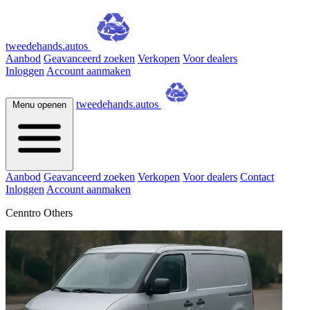
tweedehands.autos
Aanbod
Geavanceerd zoeken
Verkopen
Voor dealers
Inloggen
Account aanmaken
tweedehands.autos
Menu openen
Aanbod
Geavanceerd zoeken
Verkopen
Voor dealers
Contact
Inloggen
Account aanmaken
Cenntro Others