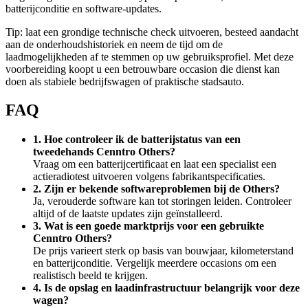
batterijconditie en software-updates.
Tip: laat een grondige technische check uitvoeren, besteed aandacht
aan de onderhoudshistoriek en neem de tijd om de
laadmogelijkheden af te stemmen op uw gebruiksprofiel. Met deze
voorbereiding koopt u een betrouwbare occasion die dienst kan
doen als stabiele bedrijfswagen of praktische stadsauto.
FAQ
1. Hoe controleer ik de batterijstatus van een
tweedehands Cenntro Others?
Vraag om een batterijcertificaat en laat een specialist een
actieradiotest uitvoeren volgens fabrikantspecificaties.
2. Zijn er bekende softwareproblemen bij de Others?
Ja, verouderde software kan tot storingen leiden. Controleer
altijd of de laatste updates zijn geïnstalleerd.
3. Wat is een goede marktprijs voor een gebruikte
Cenntro Others?
De prijs varieert sterk op basis van bouwjaar, kilometerstand
en batterijconditie. Vergelijk meerdere occasions om een
realistisch beeld te krijgen.
4. Is de opslag en laadinfrastructuur belangrijk voor deze
wagen?