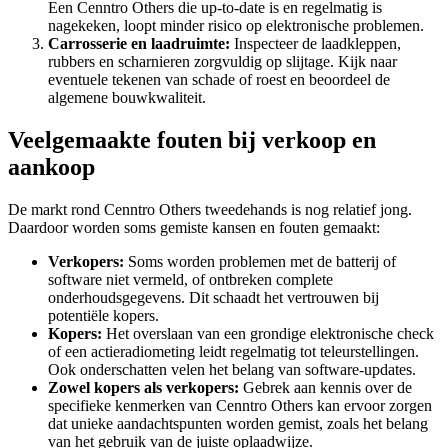
Een Cenntro Others die up-to-date is en regelmatig is
nagekeken, loopt minder risico op elektronische problemen.
Carrosserie en laadruimte:
Inspecteer de laadkleppen,
rubbers en scharnieren zorgvuldig op slijtage. Kijk naar
eventuele tekenen van schade of roest en beoordeel de
algemene bouwkwaliteit.
Veelgemaakte fouten bij verkoop en
aankoop
De markt rond Cenntro Others tweedehands is nog relatief jong.
Daardoor worden soms gemiste kansen en fouten gemaakt:
Verkopers:
Soms worden problemen met de batterij of
software niet vermeld, of ontbreken complete
onderhoudsgegevens. Dit schaadt het vertrouwen bij
potentiële kopers.
Kopers:
Het overslaan van een grondige elektronische check
of een actieradiometing leidt regelmatig tot teleurstellingen.
Ook onderschatten velen het belang van software-updates.
Zowel kopers als verkopers:
Gebrek aan kennis over de
specifieke kenmerken van Cenntro Others kan ervoor zorgen
dat unieke aandachtspunten worden gemist, zoals het belang
van het gebruik van de juiste oplaadwijze.