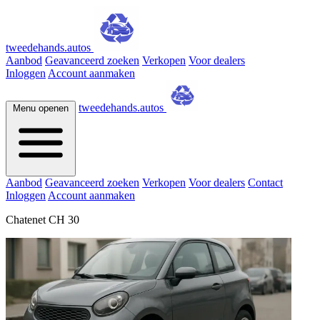
tweedehands.autos
Aanbod
Geavanceerd zoeken
Verkopen
Voor dealers
Inloggen
Account aanmaken
tweedehands.autos
Menu openen
Aanbod
Geavanceerd zoeken
Verkopen
Voor dealers
Contact
Inloggen
Account aanmaken
Chatenet CH 30