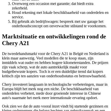
Overweeg een occasion met garantie; dat biedt extra
zekerheid.
Houd rekening met lokale beschikbaarheid van onderdelen en
service.
Bij gebruik als bedrijfswagen: bespreek met uw garage het
onderhoudsconcept om onverwachte stilstand te voorkomen.
Marktsituatie en ontwikkelingen rond de
Chery A21
De tweedehandsmarkt voor de Chery A21 in België en Nederland is
klein maar aanwezig. Veel modellen die te koop staan, zijn
inmiddels wat ouder en hebben hogere kilometerstanden. De prijzen
zijn vaak scherp, wat de auto aantrekkelijk maakt voor
budgetbewuste kopers. Toch is er een duidelijke trend dat kopers
kritisch zijn ten aanzien van onderhoudsstatus en betrouwbaarheid.
Chery investeert langzaam in technologische verbeteringen, maar in
Europa blijft het merk nog een niche. De beschikbaarheid van
onderdelen verbetert, mede door groeiende interesse in Chinese
auto's naarmate het merk meer internationale ervaring opdoet.
Ook zien we dat de auto vooral inzet vindt bij startende gezinnen en
kleine ondernemers die belang hechten aan gebruiksgemak en een