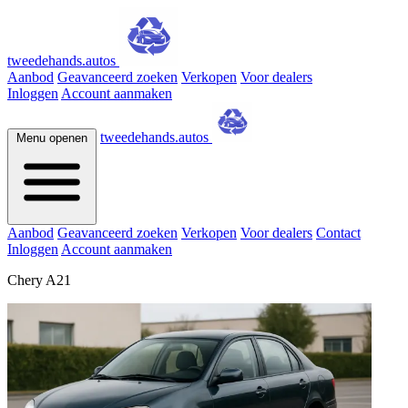
tweedehands.autos
Aanbod
Geavanceerd zoeken
Verkopen
Voor dealers
Inloggen
Account aanmaken
tweedehands.autos
Menu openen
Aanbod
Geavanceerd zoeken
Verkopen
Voor dealers
Contact
Inloggen
Account aanmaken
Chery A21