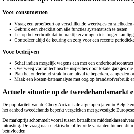
Voor consumenten
Vraag een proefbeurt op verschillende weertypes en snelheden 
Gebruik een checklist om alle functies systematisch te testen.
Let op het verbruik dat in praktijkervaringen iets hoger kan ligg
Controleer altijd de keuring en zorg voor een recente periodie
Voor bedrijven
Schaf indien mogelijk wagens aan met een onderhoudscontract 
Overweeg vooraf technische inspecties door lokale garages die
Plan het onderhoud strak in om uitval te beperken, aangezien ond
Maak een kosten-batenanalyse met oog op brandstofverbruik en 
Actuele situatie op de tweedehandsmarkt e
De populariteit van de Chery Arrizo is de afgelopen jaren in België e
het aanbod tweedehands beperkt vergeleken met gevestigde Europes
De marktprijs schommelt vooral tussen betaalbare middenklasseniveau’
uitrusting. De vraag naar elektrische of hybride varianten binnen dit
beïnvloeden.