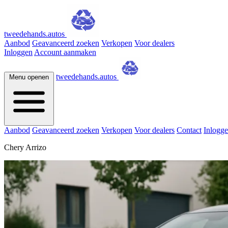
tweedehands.autos
Aanbod
Geavanceerd zoeken
Verkopen
Voor dealers
Inloggen
Account aanmaken
tweedehands.autos
Menu openen
Aanbod
Geavanceerd zoeken
Verkopen
Voor dealers
Contact
Inlogg
Chery Arrizo