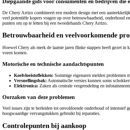
Diepgaande gids voor consumenten en bedrijven die 
De Chery Arrizo combineert een modern design met een aantrekkelijk 
veel potentiële kopers vragen op over betrouwbaarheid, onderhoud en d
punten om op te letten bij een tweedehands Chery Arrizo.
Betrouwbaarheid en veelvoorkomende pr
Hoewel Chery als merk de laatste jaren flinke stappen heeft gezet in k
voren komen.
Motorische en technische aandachtspunten
Koelvloeistoflekken:
Sommige eigenaren melden problemen met 
Versnellingsbak:
Automatische versies kunnen soms schokkerig
Elektronica:
Zaken als centrale vergrendeling en infotainmen
Oorzaken van deze problemen
Veel issues zijn te herleiden tot onvoldoende onderhoud of intensief g
hoogwaardige vervangstukken gebruikt bij reparaties.
Controlepunten bij aankoop