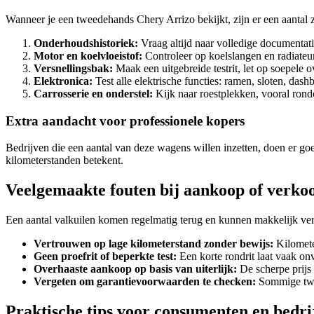
Wanneer je een tweedehands Chery Arrizo bekijkt, zijn er een aanta
Onderhoudshistoriek:
Vraag altijd naar volledige documenta
Motor en koelvloeistof:
Controleer op koelslangen en radiateu
Versnellingsbak:
Maak een uitgebreide testrit, let op soepele o
Elektronica:
Test alle elektrische functies: ramen, sloten, das
Carrosserie en onderstel:
Kijk naar roestplekken, vooral rond
Extra aandacht voor professionele kopers
Bedrijven die een aantal van deze wagens willen inzetten, doen er goe
kilometerstanden betekent.
Veelgemaakte fouten bij aankoop of verko
Een aantal valkuilen komen regelmatig terug en kunnen makkelijk v
Vertrouwen op lage kilometerstand zonder bewijs:
Kilometer
Geen proefrit of beperkte test:
Een korte rondrit laat vaak on
Overhaaste aankoop op basis van uiterlijk:
De scherpe prijs
Vergeten om garantievoorwaarden te checken:
Sommige twee
Praktische tips voor consumenten en bedri