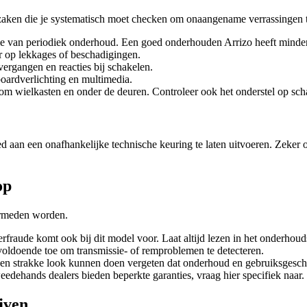
l zaken die je systematisch moet checken om onaangename verrassingen
tie van periodiek onderhoud. Een goed onderhouden Arrizo heeft minde
r op lekkages of beschadigingen.
vergangen en reacties bij schakelen.
hboardverlichting en multimedia.
om wielkasten en onder de deuren. Controleer ook het onderstel op sch
d aan een onafhankelijke technische keuring te laten uitvoeren. Zeker 
op
ermeden worden.
fraude komt ook bij dit model voor. Laat altijd lezen in het onderhoud
voldoende toe om transmissie- of remproblemen te detecteren.
 en strakke look kunnen doen vergeten dat onderhoud en gebruiksgeschie
dehands dealers bieden beperkte garanties, vraag hier specifiek naar.
jven