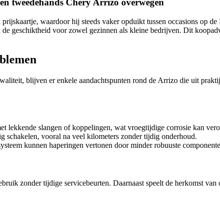
een tweedehands Chery Arrizo overwegen
prijskaartje, waardoor hij steeds vaker opduikt tussen occasions op de
e geschiktheid voor zowel gezinnen als kleine bedrijven. Dit koopadvie
oblemen
waliteit, blijven er enkele aandachtspunten rond de Arrizo die uit prak
lekkende slangen of koppelingen, wat vroegtijdige corrosie kan ver
 schakelen, vooral na veel kilometers zonder tijdig onderhoud.
tsysteem kunnen haperingen vertonen door minder robuuste componente
ebruik zonder tijdige servicebeurten. Daarnaast speelt de herkomst van 