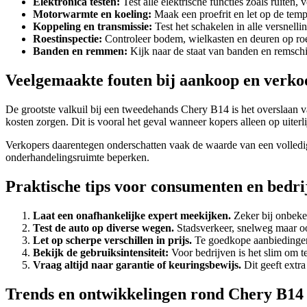
Elektronica testen:
Test alle elektrische functies zoals ruiten, 
Motorwarmte en koeling:
Maak een proefrit en let op de tempe
Koppeling en transmissie:
Test het schakelen in alle versnell
Roestinspectie:
Controleer bodem, wielkasten en deuren op roes
Banden en remmen:
Kijk naar de staat van banden en remsch
Veelgemaakte fouten bij aankoop en verko
De grootste valkuil bij een tweedehands Chery B14 is het overslaan
kosten zorgen. Dit is vooral het geval wanneer kopers alleen op uiterl
Verkopers daarentegen onderschatten vaak de waarde van een volledig
onderhandelingsruimte beperken.
Praktische tips voor consumenten en bedri
Laat een onafhankelijke expert meekijken.
Zeker bij onbeke
Test de auto op diverse wegen.
Stadsverkeer, snelweg maar oo
Let op scherpe verschillen in prijs.
Te goedkope aanbiedingen
Bekijk de gebruiksintensiteit:
Voor bedrijven is het slim om t
Vraag altijd naar garantie of keuringsbewijs.
Dit geeft extr
Trends en ontwikkelingen rond Chery B14