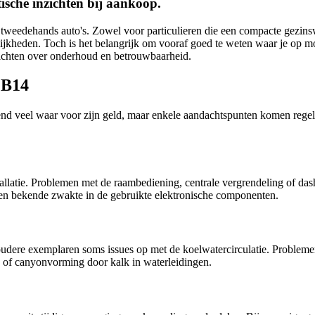
sche inzichten bij aankoop.
 tweedehands auto's. Zowel voor particulieren die een compacte gezinsw
ijkheden. Toch is het belangrijk om vooraf goed te weten waar je op mo
zichten over onderhoud en betrouwbaarheid.
 B14
d veel waar voor zijn geld, maar enkele aandachtspunten komen regelma
installatie. Problemen met de raambediening, centrale vergrendeling of d
 een bekende zwakte in de gebruikte elektronische componenten.
oudere exemplaren soms issues op met de koelwatercirculatie. Problemen
 of canyonvorming door kalk in waterleidingen.