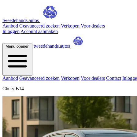
tweedehands.autos
Aanbod
Geavanceerd zoeken
Verkopen
Voor dealers
Inloggen
Account aanmaken
tweedehands.autos
Menu openen
Aanbod
Geavanceerd zoeken
Verkopen
Voor dealers
Contact
Inlogg
Chery B14