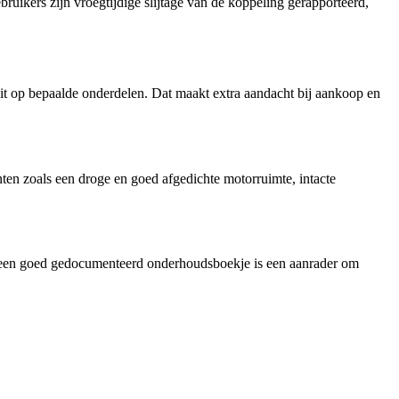
ikers zijn vroegtijdige slijtage van de koppeling gerapporteerd,
t op bepaalde onderdelen. Dat maakt extra aandacht bij aankoop en
ten zoals een droge en goed afgedichte motorruimte, intacte
t een goed gedocumenteerd onderhoudsboekje is een aanrader om