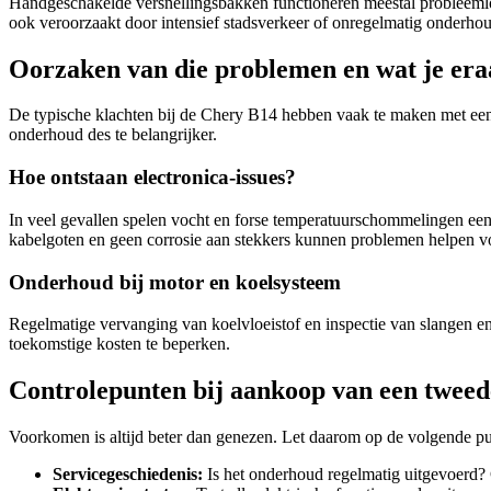
Handgeschakelde versnellingsbakken functioneren meestal probleemloo
ook veroorzaakt door intensief stadsverkeer of onregelmatig onderho
Oorzaken van die problemen en wat je era
De typische klachten bij de Chery B14 hebben vaak te maken met een
onderhoud des te belangrijker.
Hoe ontstaan electronica-issues?
In veel gevallen spelen vocht en forse temperatuurschommelingen een 
kabelgoten en geen corrosie aan stekkers kunnen problemen helpen 
Onderhoud bij motor en koelsysteem
Regelmatige vervanging van koelvloeistof en inspectie van slangen
toekomstige kosten te beperken.
Controlepunten bij aankoop van een twee
Voorkomen is altijd beter dan genezen. Let daarom op de volgende p
Servicegeschiedenis:
Is het onderhoud regelmatig uitgevoerd? Co