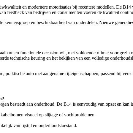
bouwkwaliteit en modernere motorisaties bij recentere modellen. De B14
an feedback van bedrijven en consumenten voeren de kwaliteit contin
nde kennersgroep en beschikbaarheid van onderdelen. Nieuwe generati
lbare en functionele occasion wil, met voldoende ruimte voor gezin of 
lleerde technische keuring en het bekijken van een volledige onderhouds
re, praktische auto met aangename rij-eigenschappen, passend bij versch
n?
zorgen besteedt aan onderhoud. De B14 is eenvoudig van opzet en kan 
r kabelbomen visueel op slijtage of vochtproblemen.
nkelijk van rijstijl en onderhoudstoestand.