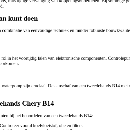
s, mits tijdige vervanging van koppelingsonderdelen. Bij sommige gebru
ud.
an kunt doen
 combinatie van eenvoudige techniek en minder robuuste bouwkwalitei
rol in het voortijdig falen van elektronische componenten. Controlepun
voorkomen.
 en waterpomp zijn cruciaal. De aanschaf van een tweedehands B14 me
dehands Chery B14
unten bij het beoordelen van een tweedehands B14:
ntroleer vooral koelvloeistof, olie en filters.