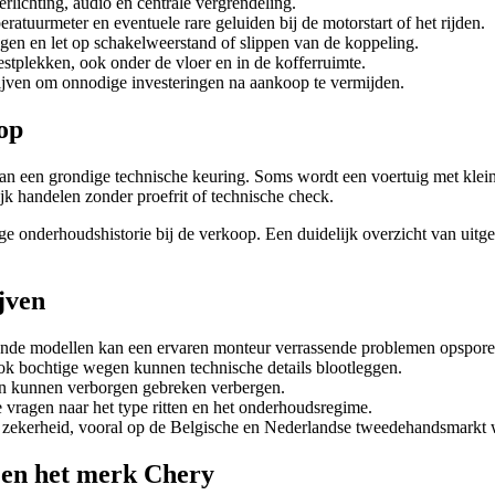
verlichting, audio en centrale vergrendeling.
ratuurmeter en eventuele rare geluiden bij de motorstart of het rijden.
ingen en let op schakelweerstand of slippen van de koppeling.
tplekken, ook onder de vloer en in de kofferruimte.
ijven om onnodige investeringen na aankoop te vermijden.
op
 van een grondige technische keuring. Soms wordt een voertuig met k
ijk handelen zonder proefrit of technische check.
e onderhoudshistorie bij de verkoop. Een duidelijk overzicht van uit
jven
nde modellen kan een ervaren monteur verrassende problemen opspore
k bochtige wegen kunnen technische details blootleggen.
 kunnen verborgen gebreken verbergen.
e vragen naar het type ritten en het onderhoudsregime.
a zekerheid, vooral op de Belgische en Nederlandse tweedehandsmarkt w
 en het merk Chery