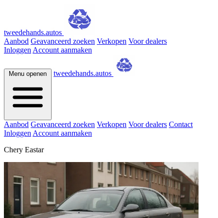
tweedehands.autos
Aanbod
Geavanceerd zoeken
Verkopen
Voor dealers
Inloggen
Account aanmaken
tweedehands.autos
Menu openen
Aanbod
Geavanceerd zoeken
Verkopen
Voor dealers
Contact
Inloggen
Account aanmaken
Chery Eastar