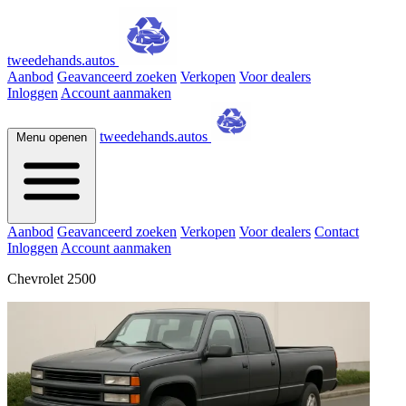
tweedehands.autos
Aanbod
Geavanceerd zoeken
Verkopen
Voor dealers
Inloggen
Account aanmaken
tweedehands.autos
Menu openen
Aanbod
Geavanceerd zoeken
Verkopen
Voor dealers
Contact
Inloggen
Account aanmaken
Chevrolet 2500