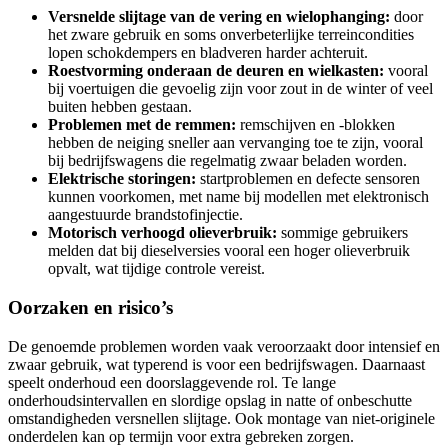
Versnelde slijtage van de vering en wielophanging:
door
het zware gebruik en soms onverbeterlijke terreincondities
lopen schokdempers en bladveren harder achteruit.
Roestvorming onderaan de deuren en wielkasten:
vooral
bij voertuigen die gevoelig zijn voor zout in de winter of veel
buiten hebben gestaan.
Problemen met de remmen:
remschijven en -blokken
hebben de neiging sneller aan vervanging toe te zijn, vooral
bij bedrijfswagens die regelmatig zwaar beladen worden.
Elektrische storingen:
startproblemen en defecte sensoren
kunnen voorkomen, met name bij modellen met elektronisch
aangestuurde brandstofinjectie.
Motorisch verhoogd olieverbruik:
sommige gebruikers
melden dat bij dieselversies vooral een hoger olieverbruik
opvalt, wat tijdige controle vereist.
Oorzaken en risico’s
De genoemde problemen worden vaak veroorzaakt door intensief en
zwaar gebruik, wat typerend is voor een bedrijfswagen. Daarnaast
speelt onderhoud een doorslaggevende rol. Te lange
onderhoudsintervallen en slordige opslag in natte of onbeschutte
omstandigheden versnellen slijtage. Ook montage van niet-originele
onderdelen kan op termijn voor extra gebreken zorgen.