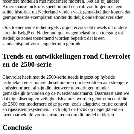
recentere modellen met modernere motoren. Net als bij andere
Amerikaanse pick-ups speelt import een rol: voertuigen met een
solide historiek uit Nederland vinden vaak gemakkelijker kopers dan
geïmporteerde exemplaren zonder duidelijk onderhoudsverleden.
Ook toenemende milieuregels zorgen ervoor dat diesels uit oudere
jaren in België en Nederland qua wegenbelasting en toegang tot
stedelijke zones toenemend worden beperkt; dat is een
aandachtspunt voor lange termijn gebruik.
Trends en ontwikkelingen rond Chevrolet
en de 2500-serie
Chevrolet heeft met de 2500-serie steeds ingezet op hybride
technieken en schonere dieselmotoren om te voldoen aan strengere
emissienormen, al zijn die nieuwere uitvoeringen minder
gemakkelijk te vinden op de tweedehandsmarkt. Daarnaast zien we
dat digitalisering en veiligheidsfeatures worden geïntroduceerd die
de 2500 een modernere edge geven, zoals adaptieve cruise control
en rijassistentiesystemen. Toch blijft de focus op degelijkheid en
inzetbaarheid de voornaamste reden om dit model te kiezen.
Conclusie