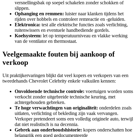
versnellingsbak op soepel schakelen zonder schokken of
slippen.
Ophanging en remmen:
luister naar klanken tijdens het
rijden over hobbels en controleer remreactie en -geluiden.
Elektronica:
test alle elektrische functies zoals verlichting,
ruitenwissers en eventuele handbediende gordels.
Koelsysteem:
let op temperatuurniveau en vlakke werking
van de ventilator en thermostaat.
Veelgemaakte fouten bij aankoop of
verkoop
Uit praktijkervaringen blijkt dat veel kopers en verkopers van een
tweedehands Chevrolet Celebrity enkele valkuilen kennen:
Onvoldoende technische controle:
voertuigen worden soms
verkocht zonder uitgebreide technische keuring, met
achtergehouden gebreken.
Te hoge verwachtingen van originaliteit:
onderdelen zoals
uitlaten, verlichting of bekleding zijn vaak vervangen.
Verkoper pretendeert soms een volledig originele auto, terwijl
dat niet realistisch is na decennia.
Gebrek aan onderhoudshistorie:
kopers onderschatten hoe
belangrijk een goed gedocumenteerde