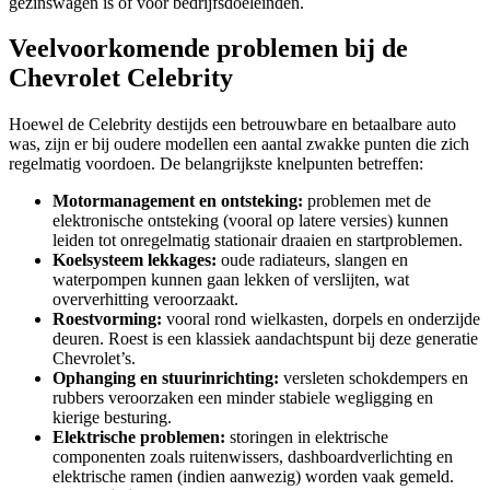
gezinswagen is of voor bedrijfsdoeleinden.
Veelvoorkomende problemen bij de
Chevrolet Celebrity
Hoewel de Celebrity destijds een betrouwbare en betaalbare auto
was, zijn er bij oudere modellen een aantal zwakke punten die zich
regelmatig voordoen. De belangrijkste knelpunten betreffen:
Motormanagement en ontsteking:
problemen met de
elektronische ontsteking (vooral op latere versies) kunnen
leiden tot onregelmatig stationair draaien en startproblemen.
Koelsysteem lekkages:
oude radiateurs, slangen en
waterpompen kunnen gaan lekken of verslijten, wat
oververhitting veroorzaakt.
Roestvorming:
vooral rond wielkasten, dorpels en onderzijde
deuren. Roest is een klassiek aandachtspunt bij deze generatie
Chevrolet’s.
Ophanging en stuurinrichting:
versleten schokdempers en
rubbers veroorzaken een minder stabiele wegligging en
kierige besturing.
Elektrische problemen:
storingen in elektrische
componenten zoals ruitenwissers, dashboardverlichting en
elektrische ramen (indien aanwezig) worden vaak gemeld.