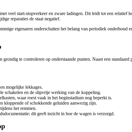
t veel start-stopverkeer en zware ladingen. Dit leidt tot een relatief
dige reparaties de staat negatief.
mmige eigenaren onderschatten het belang van periodiek onderhoud en c
p
 grondig te controleren op onderstaande punten. Naast een standaard p
 en mogelijke lekkages.
ele schakelen en de slipvrije werking van de koppeling.
lkasten, waar roest vaak in het beginstadium nog beperkt is.
geen kloppende of schokkende geluiden aanwezig zijn.
 tijdens het remmen.
sdocumentatie; dit geeft inzicht in hoe de wagen is verzorgd.
op