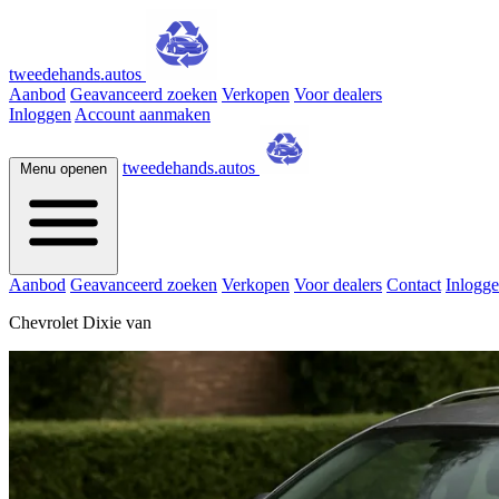
tweedehands.autos
Aanbod
Geavanceerd zoeken
Verkopen
Voor dealers
Inloggen
Account aanmaken
tweedehands.autos
Menu openen
Aanbod
Geavanceerd zoeken
Verkopen
Voor dealers
Contact
Inlogg
Chevrolet Dixie van