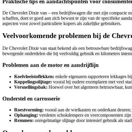
Praktische tips en aandachtspunten voor consumente
De Chevrolet Dixie van – een bedrijfswagen die met zijn compacte ma
schaffen, doet er goed aan zich bewust te zijn van de specifieke aand
aspecten voor zowel particuliere kopers als zakelijke gebruikers.
Veelvoorkomende problemen bij de Chevro
De Chevrolet Dixie van staat bekend als een betrouwbare bedrijfswag
bewegende onderdelen die bij veelvuldig gebruik en kilometers intens
Problemen aan de motor en aandrijflijn
Koelvloeistoflekken:
enkele eigenaren rapporteren lekkages bij
Koppelingsslijtage:
vooral bij oudere exemplaren met veel stad
Versnellingsbak:
Hoewel over het algemeen betrouwbaar, kunne
Onderstel en carrosserie
Roestvorming:
vooral aan de wielkasten en onderkant deuren;
Ophanging:
versleten schokdempers en veercomponenten zijn ge
Remmen:
onregelmatige slijtage door intensief gebruik als sta