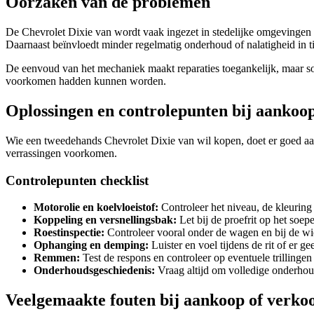
Oorzaken van de problemen
De Chevrolet Dixie van wordt vaak ingezet in stedelijke omgevingen me
Daarnaast beïnvloedt minder regelmatig onderhoud of nalatigheid in tij
De eenvoud van het mechaniek maakt reparaties toegankelijk, maar so
voorkomen hadden kunnen worden.
Oplossingen en controlepunten bij aankoo
Wie een tweedehands Chevrolet Dixie van wil kopen, doet er goed aan
verrassingen voorkomen.
Controlepunten checklist
Motorolie en koelvloeistof:
Controleer het niveau, de kleuring
Koppeling en versnellingsbak:
Let bij de proefrit op het soep
Roestinspectie:
Controleer vooral onder de wagen en bij de wie
Ophanging en demping:
Luister en voel tijdens de rit of er 
Remmen:
Test de respons en controleer op eventuele trillingen
Onderhoudsgeschiedenis:
Vraag altijd om volledige onderhoud
Veelgemaakte fouten bij aankoop of verko