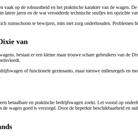
en vaak op de robuustheid en het praktische karakter van de wagen. De
in latere jaren en de wat verouderde technische snufjes ten opzichte v
 zich ruimschoots te bewijzen, mits met zorg onderhouden. Problemen b
Dixie van
wagens, bestaat er een kleine maar trouwe schare gebruikers van de Dixi
beïnvloedt.
bedrijfswagen of functionele gezinsauto, maar nieuwe milieuregels en mo
.
n betaalbare en praktische bedrijfswagen zoekt. Let vooral op onderhou
s de wagen goed is verzorgd. Door de beperkte beschikbaarheid en stabie
ands