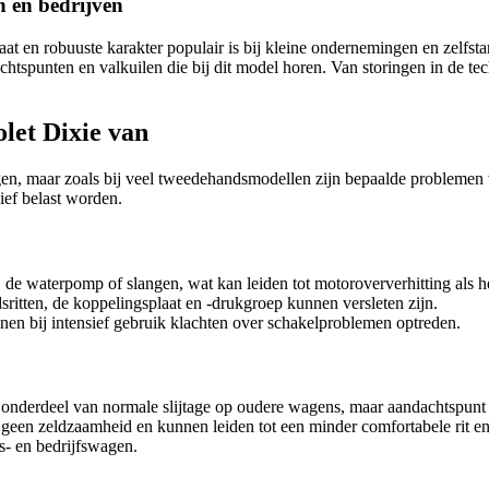
n en bedrijven
at en robuuste karakter populair is bij kleine ondernemingen en zelfs
achtspunten en valkuilen die bij dit model horen. Van storingen in de t
let Dixie van
en, maar zoals bij veel tweedehandsmodellen zijn bepaalde problemen v
ief belast worden.
 de waterpomp of slangen, wat kan leiden tot motoroververhitting als h
sritten, de koppelingsplaat en -drukgroep kunnen versleten zijn.
n bij intensief gebruik klachten over schakelproblemen optreden.
 onderdeel van normale slijtage op oudere wagens, maar aandachtspunt
en zeldzaamheid en kunnen leiden tot een minder comfortabele rit en v
ds- en bedrijfswagen.