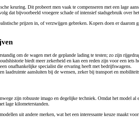
sche keuring. Dit probeert men vaak te compenseren met een lage aansch
volg dat bijvoorbeeld vroegere schade of intensief stadsgebruik over he
istische prijzen in, of verzwijgen gebreken. Kopers doen er daarom goed 
jven
rstandig om de wagen met de geplande lading te testen; zo zijn rijged
udshistorie biedt meer zekerheid en kan een reden zijn voor een iets ho
 onafhankelijke specialist die ervaring heeft met bedrijfswagens.
 en laadruimte aansluiten bij de wensen, zeker bij transport en mobilitei
anwege zijn robuuste imago en degelijke techniek. Omdat het model al en
t lage kilometerstanden.
are modellen uit andere merken, wat het een interessante keuze maakt v