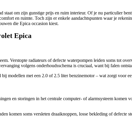
taat om zijn gunstige prijs en ruim interieur. Of je nu particulier ben
p comfort en ruimte. Toch zijn er enkele aandachtspunten waar je rek
trouwen die Epica occasion kiest.
olet Epica
teem. Verstopte radiateurs of defecte waterpompen leiden soms tot ove
t: vervanging volgens onderhoudsschema is cruciaal, want bij falen onts
 bij modellen met een 2.0 of 2.5 liter benzinemotor – wat zorgt voor e
ngen en storingen in het centrale computer- of alarmsysteem komen voor
standen komen soms versleten draaiknoppen, losse bekleding of defecte 