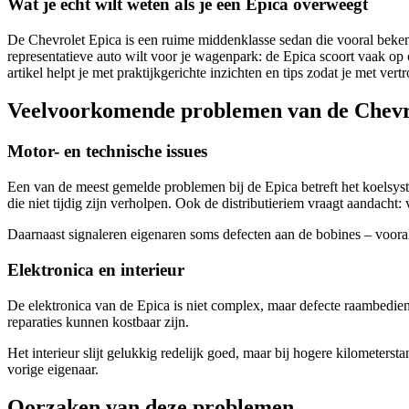
Wat je echt wilt weten als je een Epica overweegt
De Chevrolet Epica is een ruime middenklasse sedan die vooral bekend s
representatieve auto wilt voor je wagenpark: de Epica scoort vaak o
artikel helpt je met praktijkgerichte inzichten en tips zodat je met ver
Veelvoorkomende problemen van de Chevr
Motor- en technische issues
Een van de meest gemelde problemen bij de Epica betreft het koelsys
die niet tijdig zijn verholpen. Ook de distributieriem vraagt aandach
Daarnaast signaleren eigenaren soms defecten aan de bobines – vooral
Elektronica en interieur
De elektronica van de Epica is niet complex, maar defecte raambedieni
reparaties kunnen kostbaar zijn.
Het interieur slijt gelukkig redelijk goed, maar bij hogere kilometer
vorige eigenaar.
Oorzaken van deze problemen