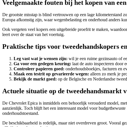
Veelgemaakte fouten bij het kopen van een
De grootste misstap is blind vertrouwen op een lage kilometerstand 
Europa afkomstig zijn, waar wegenbelasting en onderhoud anders ku
Ook vergeten veel kopers een uitgebreide proefrit te maken, waardoor k
leert over de staat van het voertuig.
Praktische tips voor tweedehandskopers en
Leg vast wat je wensen zijn:
wil je een ruime gezinsauto of ee
Ga voor een gedegen keuring:
laat de auto inspecteren door e
Controleer papieren goed:
onderhoudsboekjes, facturen en eve
Maak een testrit op gevarieerde wegen:
alleen zo merk je pr
Bekijk de markt goed:
op de Belgische en Nederlandse tweedeh
Actuele situatie op de tweedehandsmarkt 
De Chevrolet Epica is inmiddels een behoorlijk verouderd model, met 
aanzienlijk. Toch blijft het een interessant model voor budgetbewust
onderhoudstoestand.
De beschikbaarheid is redelijk, maar niet overdreven groot. Vooral g