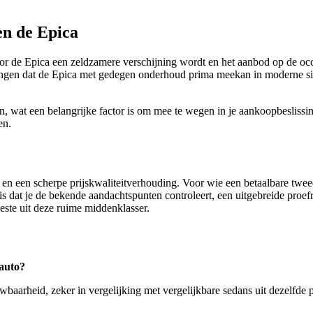
en de Epica
rdoor de Epica een zeldzamere verschijning wordt en het aanbod op de
ringen dat de Epica met gedegen onderhoud prima meekan in moderne sit
n, wat een belangrijke factor is om mee te wegen in je aankoopbeslissin
en.
en een scherpe prijskwaliteitverhouding. Voor wie een betaalbare tweede
 is dat je de bekende aandachtspunten controleert, een uitgebreide proe
ste uit deze ruime middenklasser.
sauto?
baarheid, zeker in vergelijking met vergelijkbare sedans uit dezelfde 