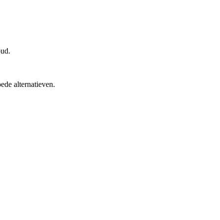
oud.
oede alternatieven.