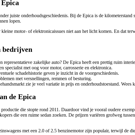
 Epica
zonder juiste onderhoudsgeschiedenis. Bij de Epica is de kilometersta
nnen lopen.
leine motor- of elektronicaissues niet aan het licht komen. En dat terwi
 bedrijven
n representatieve zakelijke auto? De Epica heeft een prettig ruim interi
en specialist met oog voor motor, carrosserie en elektronica.
ntuele schadehistorie geven je inzicht in de voorgeschiedenis.
oblemen met versnellingen, remmen of besturing.
andsmarkt zie je veel variatie in prijs en onderhoudstoestand. Wees kr
van de Epica
productie die stopte rond 2011. Daardoor vind je vooral oudere exempl
e kopers die een ruime sedan zoeken. De prijzen variëren grofweg tusse
ezinswagens met een 2.0 of 2.5 benzinemotor zijn populair, terwijl de 