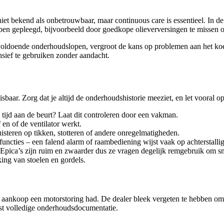
et bekend als onbetrouwbaar, maar continuous care is essentieel. In d
n gepleegd, bijvoorbeeld door goedkope olieverversingen te missen of h
der voldoende onderhoudslopen, vergroot de kans op problemen aan het k
sief te gebruiken zonder aandacht.
aar. Zorg dat je altijd de onderhoudshistorie meeziet, en let vooral op
 tijd aan de beurt? Laat dit controleren door een vakman.
 en of de ventilator werkt.
luisteren op tikken, stotteren of andere onregelmatigheden.
dfuncties – een falend alarm of raambediening wijst vaak op achterstall
e. Epica’s zijn ruim en zwaarder dus ze vragen degelijk remgebruik om sn
ing van stoelen en gordels.
aankoop een motorstoring had. De dealer bleek vergeten te hebben om de 
ist volledige onderhoudsdocumentatie.