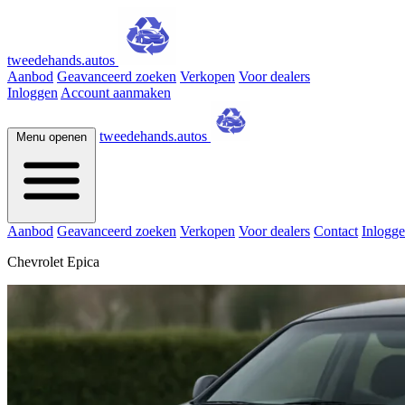
tweedehands.autos
Aanbod
Geavanceerd zoeken
Verkopen
Voor dealers
Inloggen
Account aanmaken
tweedehands.autos
Menu openen
Aanbod
Geavanceerd zoeken
Verkopen
Voor dealers
Contact
Inlogg
Chevrolet Epica