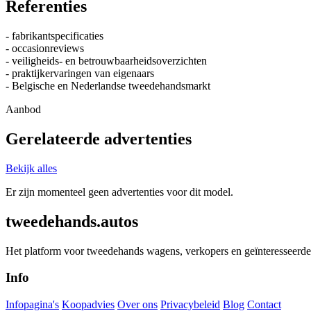
Referenties
- fabrikantspecificaties
- occasionreviews
- veiligheids- en betrouwbaarheidsoverzichten
- praktijkervaringen van eigenaars
- Belgische en Nederlandse tweedehandsmarkt
Aanbod
Gerelateerde advertenties
Bekijk alles
Er zijn momenteel geen advertenties voor dit model.
tweedehands.autos
Het platform voor tweedehands wagens, verkopers en geïnteresseerde 
Info
Infopagina's
Koopadvies
Over ons
Privacybeleid
Blog
Contact