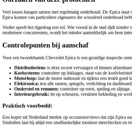
Veel issues hangen samen met regelmatig onderhoud. De Epica staat ni
Epica komen van particuliere eigenaren die wisselend onderhoud hebbe
Verder speelt het rijgedrag een rol. Wie vooral in de stad rijdt zon
modernere concurrenten, wordt het minder aantrekkelijk om hem inten
Controlepunten bij aanschaf
Voor een tweedehands Chevrolet Epica is een grondige inspectie onmisb
Distributieriem:
is deze recent vervangen of binnen afzienbare
Koelsysteem:
controleer op lekkages, staat van de koelvloeistof
Motorloop:
laat de motor stationair en tijdens een testrit goed 
Elektronica:
test alle ramen, spiegels, verlichting en dashboar
Onderstel en remmen:
controleer op roest, speling en slijtag
Interieurgebruik:
let op scheuren, versleten bekleding en werk
Praktisch voorbeeld:
Een koper uit Nederland merkte op occasionreviews dat zijn Epica na 
Sindsdien laat hij altijd een onafhankelijke monteur meechecken en e