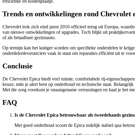
efficiëntie en kostenplaatje.
Trends en ontwikkelingen rond Chevrolet 
Chevrolet trok zich eind jaren 2010 officieel terug uit Europa, waa
van nieuwe ontwikkelingen of upgrades. Toch blijkt uit praktijkerva
of als betaalbare gezinsauto.
Op termijn kan het lastiger worden om specifieke onderdelen te krijge
onderdelenleveranciers vaak in staat om reparaties efficiënt uit te voer
Conclusie
De Chevrolet Epica biedt veel ruimte, comfortabele rij-eigenschappen 
keuze, mits je alert bent op onderhoud en technische staat. Belangrijk
Met die zorg voorkom je onaangename verrassingen en haal je het mee
FAQ
Is de Chevrolet Epica betrouwbaar als tweedehands gezin
Met goed onderhoud scoort de Epica redelijk stabiel qua betrouw