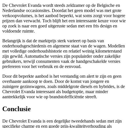
De Chevrolet Evanda wordt steeds zeldzamer op de Belgische en
Nederlandse occasionsites. Doordat het geen model was met grote
verkoopvolumes, is het aanbod beperkt, wat soms zorgt voor hogere
prijzen dan verwacht. Toch blijft het een interessante keuze voor wie
op zoek is naar een goed uitgeruste sedan met een fris design en
voldoende ruimte.
Belangrijk is dat de marktprijs sterk varieert op basis van
onderhoudsgeschiedenis en algemene staat van de wagen. Modellen
met volledige onderhoudshistorie en relatief weinig kilometerstand
zijn gewild. Automatische versies zijn populairder onder zakelijke
gebruikers, terwijl consumenten vaak de handgeschakelde versies
prefereren voor het verbruik en de eenvoud.
Door dit beperkte aanbod is het verstandig om alert te zijn en geen
overhaaste aankoop te doen. Door de komst van jongere en
zuinigere gezinswagens, zoals middelgrote diesels en hybrides, is de
Chevrolet Evanda interessant als budgetoptie, maar minder
aantrekkelijk voor wie op brandstofefficiëntie streeft.
Conclusie
De Chevrolet Evanda is een degelijke tweedehands sedan met zijn
specifieke charme en een goede prijs-kwaliteitverhouding als