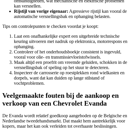
omstandigheden, wat mechanische en elektrische problemen
kan versnellen.
Rijstijl van vorige eigenaar:
Agressieve rijstijl kan vooral de
automatische versnellingsbak en ophanging belasten.
Tips om controlepunten te checken voordat je koopt:
Laat een onafhankelijke expert een uitgebreide technische
keuring uitvoeren met nadruk op elektronica, motorrespons en
ophanging.
Controleer of het onderhoudsboekje consistent is ingevuld,
vooral voor olie- en transmissievloeistofwissels.
Maak altijd een proefrit om vreemde geluiden, schokken in de
versnellingsbak of speling op het stuur te detecteren.
Inspecteer de carrosserie op roestplekken rond wielkasten en
dorpels, want dat kan duiden op lange stilstand of
vochtproblemen.
Veelgemaakte fouten bij de aankoop en
verkoop van een Chevrolet Evanda
De Evanda wordt relatief goedkoop aangeboden op de Belgische en
Nederlandse tweedehandsmarkt. Dat maakt hem aantrekkelijk voor
kopers, maar het kan ook verleiden tot overhaaste beslissingen.